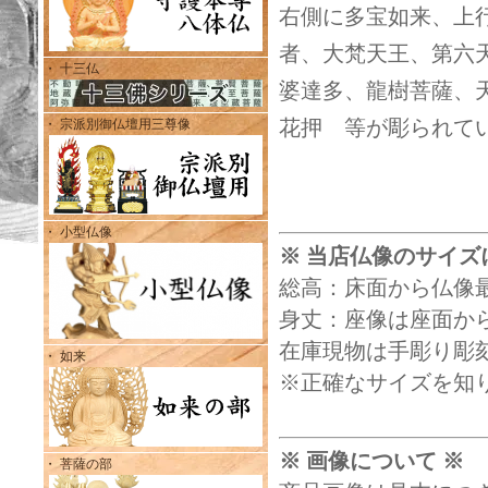
右側に多宝如来、上
者、大梵天王、第六
・ 十三仏
婆達多、龍樹菩薩、
花押 等が彫られて
・ 宗派別御仏壇用三尊像
・ 小型仏像
※ 当店仏像のサイズ
総高：床面から仏像
身丈：座像は座面から
在庫現物は手彫り彫
・ 如来
※正確なサイズを知
※ 画像について ※
・ 菩薩の部