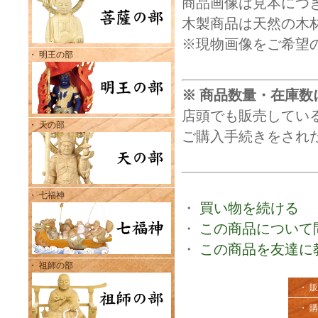
商品画像は見本につ
木製商品は天然の木
※現物画像をご希望
・ 明王の部
※ 商品数量・在庫数
店頭でも販売してい
・ 天の部
ご購入手続きをされ
・ 七福神
・
買い物を続ける
・
この商品について
・
この商品を友達に
・ 祖師の部
・ 
・ 