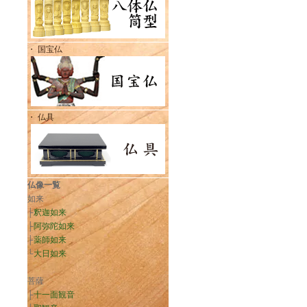
・ 国宝仏
・ 仏具
仏像一覧
如来
├
釈迦如来
├
阿弥陀如来
├
薬師如来
└
大日如来
菩薩
├
十一面観音