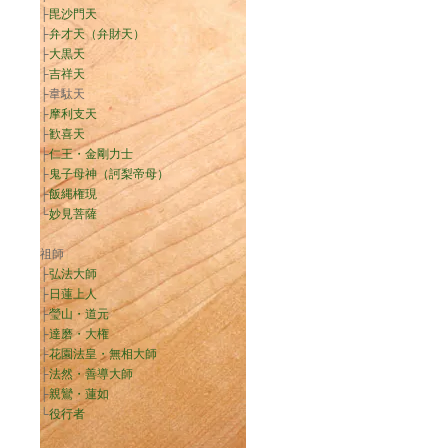
├
毘沙門天
├
弁才天（弁財天）
├
大黒天
├
吉祥天
├韋駄天
├
摩利支天
├
歓喜天
├
仁王・金剛力士
├
鬼子母神（訶梨帝母）
├
飯縄権現
└
妙見菩薩
祖師
├
弘法大師
├
日蓮上人
├
瑩山・道元
├
達磨・大権
├
花園法皇・無相大師
├
法然・善導大師
├
親鸞・蓮如
└
役行者