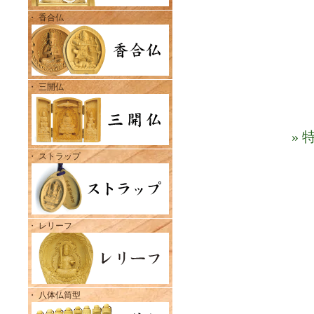
・ 香合仏
・ 三開仏
»
・ ストラップ
・ レリーフ
・ 八体仏筒型