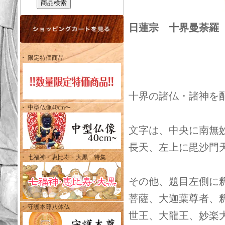
日蓮宗 十界曼荼羅
・ 限定特価商品
十界の諸仏・諸神を
・ 中型仏像40cm〜
文字は、中央に南無
長天、左上に毘沙門
・ 七福神・恵比寿・大黒 特集
その他、題目左側に
菩薩、大迦葉尊者、
・ 守護本尊八体仏
世王、大龍王、妙楽