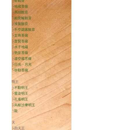
├
聖観音
├
地蔵菩薩
├
馬頭観音
├
如意輪観音
├
准胝観音
├
不空羂索観音
├
文殊菩薩
├
普賢菩薩
├
水子地蔵
├
勢至菩薩
├
虚空蔵菩薩
├
日光・月光
└
弥勒菩薩
明王
├
不動明王
├
愛染明王
├
孔雀明王
├
烏枢沙摩明王
└
龍
天
├四天王