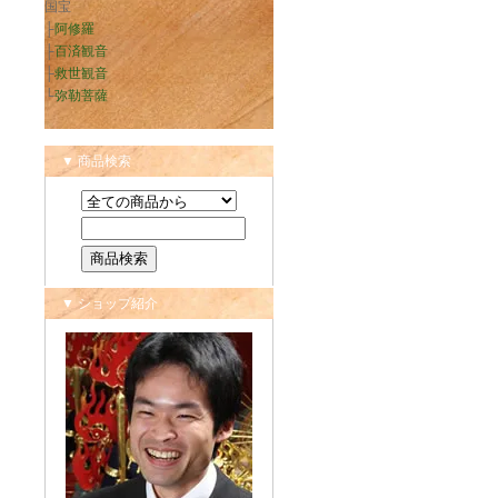
国宝
├
阿修羅
├
百済観音
├
救世観音
└
弥勒菩薩
▼ 商品検索
▼ ショップ紹介