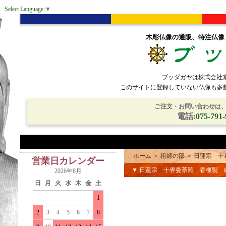
Select Language
▼
木彫仏像の通販、特注仏像
ブッダガヤは株式会社
このサイトに登録していない仏像も多
ご注文・お問い合わせは、電
電話:
075-791-
ホーム
＞
祖師の部
＞
日蓮宗 十
営業日カレンダー
▼ 日蓮宗 十界曼荼羅 香榧製
2026年8月
日
月
火
水
木
金
土
1
2
3
4
5
6
7
8