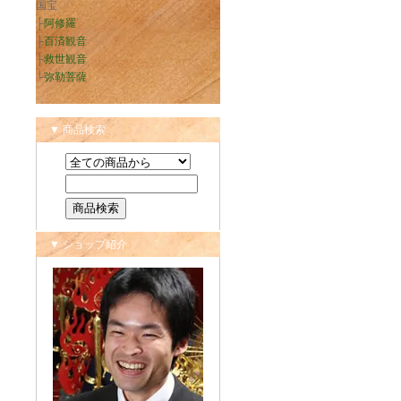
国宝
├
阿修羅
├
百済観音
├
救世観音
└
弥勒菩薩
▼ 商品検索
▼ ショップ紹介