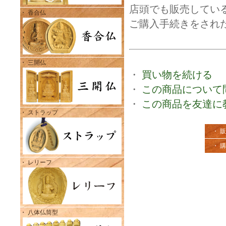
店頭でも販売してい
・ 香合仏
ご購入手続きをされ
・ 三開仏
・
買い物を続ける
・
この商品について
・
この商品を友達に
・ ストラップ
・ 
・ 
・ レリーフ
・ 八体仏筒型