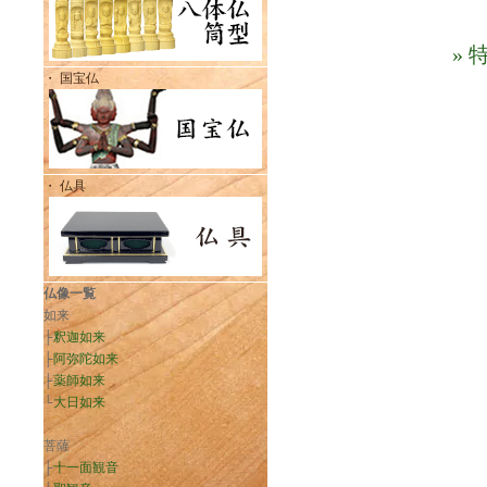
»
・ 国宝仏
・ 仏具
仏像一覧
如来
├
釈迦如来
├
阿弥陀如来
├
薬師如来
└
大日如来
菩薩
├
十一面観音