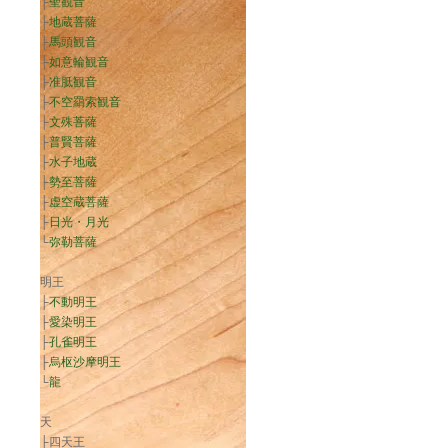
├
聖観音
├
地蔵菩薩
├
馬頭観音
├
如意輪観音
├
准胝観音
├
不空羂索観音
├
文殊菩薩
├
普賢菩薩
├
水子地蔵
├
勢至菩薩
├
虚空蔵菩薩
├
日光・月光
└
弥勒菩薩
明王
├
不動明王
├
愛染明王
├
孔雀明王
├
烏枢沙摩明王
└
龍
天
├四天王