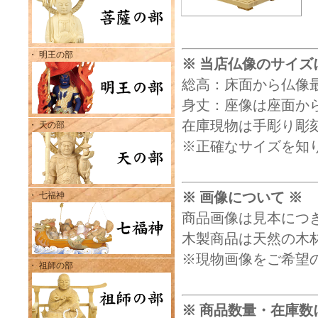
・ 明王の部
※ 当店仏像のサイズ
総高：床面から仏像
身丈：座像は座面から
在庫現物は手彫り彫
・ 天の部
※正確なサイズを知
※ 画像について ※
・ 七福神
商品画像は見本につ
木製商品は天然の木
※現物画像をご希望
・ 祖師の部
※ 商品数量・在庫数