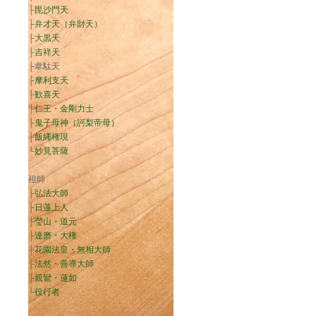
├
毘沙門天
├
弁才天（弁財天）
├
大黒天
├
吉祥天
├韋駄天
├
摩利支天
├
歓喜天
├
仁王・金剛力士
├
鬼子母神（訶梨帝母）
├
飯縄権現
└
妙見菩薩
祖師
├
弘法大師
├
日蓮上人
├
瑩山・道元
├
達磨・大権
├
花園法皇・無相大師
├
法然・善導大師
├
親鸞・蓮如
└
役行者