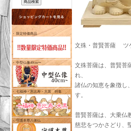
・ 限定特価商品
文殊・普賢菩薩 ツゲ
・ 中型仏像40cm〜
文殊菩薩は、普賢菩
れ、
諸仏の知恵を象徴し
・ 七福神・恵比寿・大黒 特集
す。
普賢菩薩は、大乗仏
・ 守護本尊八体仏
慈悲をつかさどり、