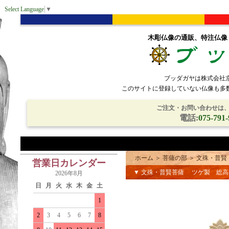
Select Language
▼
木彫仏像の通販、特注仏像
ブッダガヤは株式会社
このサイトに登録していない仏像も多
ご注文・お問い合わせは、電
電話:
075-791-
ホーム
＞
菩薩の部
＞
文殊・普賢
営業日カレンダー
▼ 文殊・普賢菩薩 ツゲ製 総
2026年8月
日
月
火
水
木
金
土
1
2
3
4
5
6
7
8