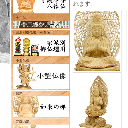
れます。
・ 十三仏
・ 宗派別御仏壇用三尊像
・ 小型仏像
・ 如来
・ 菩薩の部