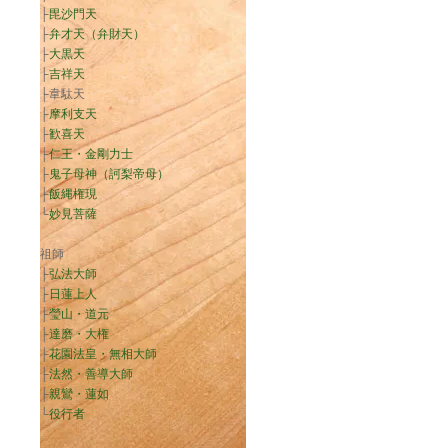
├
毘沙門天
├
弁才天（弁財天）
├
大黒天
├
吉祥天
├韋駄天
├
摩利支天
├
歓喜天
├
仁王・金剛力士
├
鬼子母神（訶梨帝母）
├
飯縄権現
└
妙見菩薩
祖師
├
弘法大師
├
日蓮上人
├
瑩山・道元
├
達磨・大権
├
花園法皇・無相大師
├
法然・善導大師
├
親鸞・蓮如
└
役行者