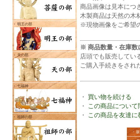
商品画像は見本につ
木製商品は天然の木
※現物画像をご希望
・ 明王の部
※ 商品数量・在庫数
・ 天の部
店頭でも販売してい
ご購入手続きをされ
・ 七福神
・
買い物を続ける
・
この商品について
・
この商品を友達に
・ 祖師の部
・ 