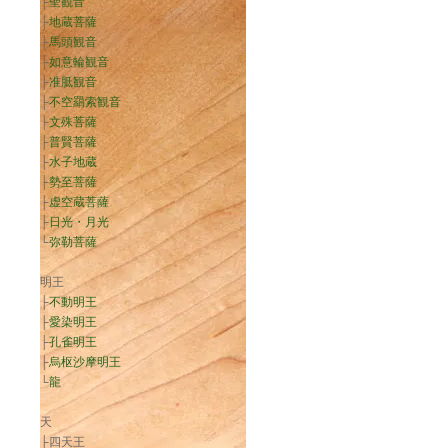
├
聖観音
├
地蔵菩薩
├
馬頭観音
├
如意輪観音
├
准胝観音
├
不空羂索観音
├
文殊菩薩
├
普賢菩薩
├
水子地蔵
├
勢至菩薩
├
虚空蔵菩薩
├
日光・月光
└
弥勒菩薩
明王
├
不動明王
├
愛染明王
├
孔雀明王
├
烏枢沙摩明王
└
龍
天
├四天王