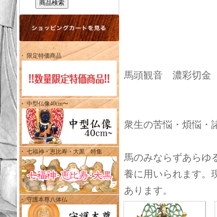
・ 限定特価商品
馬頭観音 濃彩切金 総
・ 中型仏像40cm〜
衆生の苦悩・煩悩・
・ 七福神・恵比寿・大黒 特集
馬のみならずあらゆ
養に用いられます。
あります。
・ 守護本尊八体仏