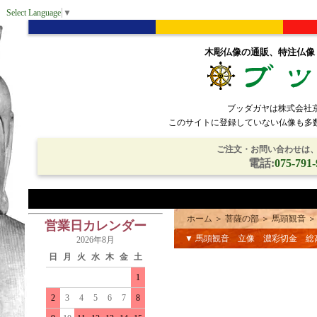
Select Language
▼
木彫仏像の通販、特注仏像
ブッダガヤは株式会社
このサイトに登録していない仏像も多
ご注文・お問い合わせは、電
電話:
075-791-
ホーム
＞
菩薩の部
＞
馬頭観音
営業日カレンダー
▼ 馬頭観音 立像 濃彩切金 
2026年8月
日
月
火
水
木
金
土
1
2
3
4
5
6
7
8