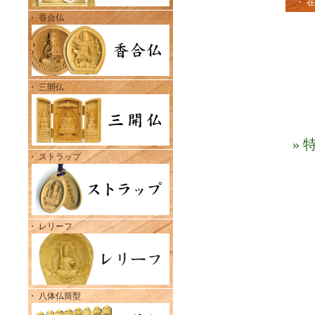
・ 
・ 香合仏
・ 三開仏
»
・ ストラップ
・ レリーフ
・ 八体仏筒型