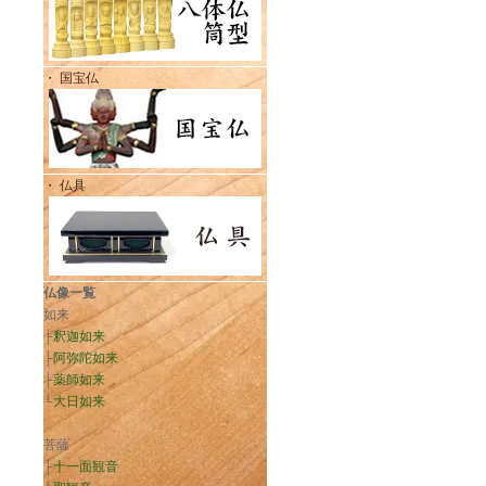
・ 国宝仏
・ 仏具
仏像一覧
如来
├
釈迦如来
├
阿弥陀如来
├
薬師如来
└
大日如来
菩薩
├
十一面観音