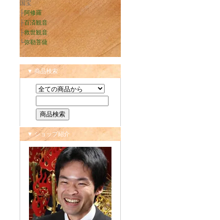
国宝
├
阿修羅
├
百済観音
├
救世観音
└
弥勒菩薩
▼ 商品検索
▼ ショップ紹介