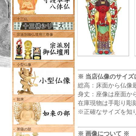
・ 十三仏
・ 宗派別御仏壇用三尊像
・ 小型仏像
※ 当店仏像のサイズ
総高：床面から仏像
身丈：座像は座面から
・ 如来
在庫現物は手彫り彫
※正確なサイズを知
・ 菩薩の部
※ 画像について ※