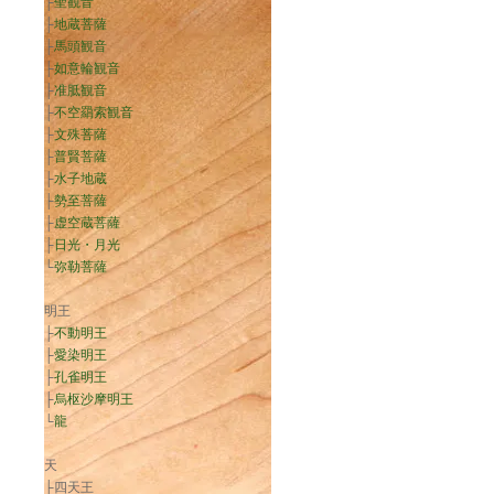
├
聖観音
├
地蔵菩薩
├
馬頭観音
├
如意輪観音
├
准胝観音
├
不空羂索観音
├
文殊菩薩
├
普賢菩薩
├
水子地蔵
├
勢至菩薩
├
虚空蔵菩薩
├
日光・月光
└
弥勒菩薩
明王
├
不動明王
├
愛染明王
├
孔雀明王
├
烏枢沙摩明王
└
龍
天
├四天王