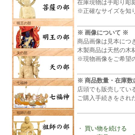
在庫現物は手彫り彫
※正確なサイズを知
・ 明王の部
※ 画像について ※
商品画像は見本につ
木製商品は天然の木
・ 天の部
※現物画像をご希望
※ 商品数量・在庫数
・ 七福神
店頭でも販売してい
ご購入手続きをされ
・ 祖師の部
・
買い物を続ける