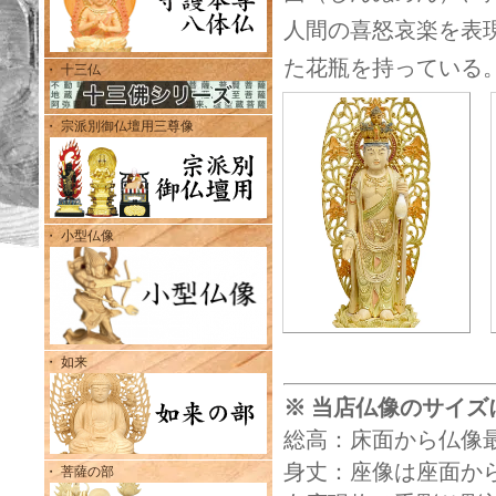
人間の喜怒哀楽を表
た花瓶を持っている
・ 十三仏
・ 宗派別御仏壇用三尊像
・ 小型仏像
・ 如来
※ 当店仏像のサイズ
総高：床面から仏像
身丈：座像は座面から
・ 菩薩の部