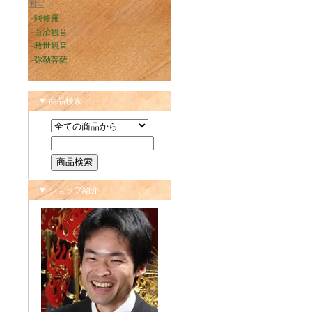
国宝
├
阿修羅
├
百済観音
├
救世観音
└
弥勒菩薩
▼ 商品検索
▼ ショップ紹介