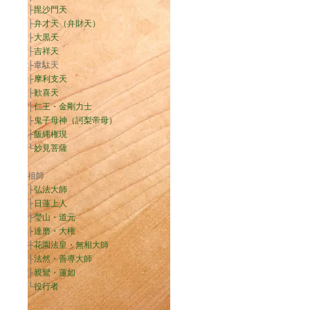
├
毘沙門天
├
弁才天（弁財天）
├
大黒天
├
吉祥天
├韋駄天
├
摩利支天
├
歓喜天
├
仁王・金剛力士
├
鬼子母神（訶梨帝母）
├
飯縄権現
└
妙見菩薩
祖師
├
弘法大師
├
日蓮上人
├
瑩山・道元
├
達磨・大権
├
花園法皇・無相大師
├
法然・善導大師
├
親鸞・蓮如
└
役行者