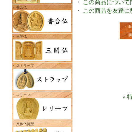
・
この商品について
・ 香合仏
・
この商品を友達に
・ 
・ 
・ 三開仏
・ ストラップ
・ レリーフ
»
・ 八体仏筒型