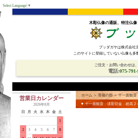
Select Language
▼
木彫仏像の通販、特注仏像
ブッダガヤは株式会社
このサイトに登録していない仏像も多
ご注文・お問い合わせは、電
電話:
075-791-
ホーム
＞
菩薩の部
＞
十一面観音
営業日カレンダー
▼ 十一面観音 淡彩切金 総高２
2026年8月
日
月
火
水
木
金
土
1
2
3
4
5
6
7
8