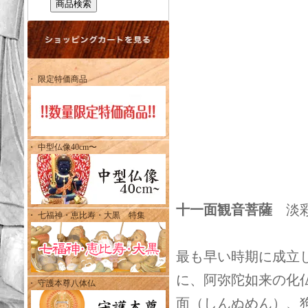
・ 限定特価商品
・ 中型仏像40cm〜
十一面観音菩薩
淡彩
・ 七福神・恵比寿・大黒 特集
最も早い時期に成立
に、阿弥陀如来の化
・ 守護本尊八体仏
面（しんぬめん）、