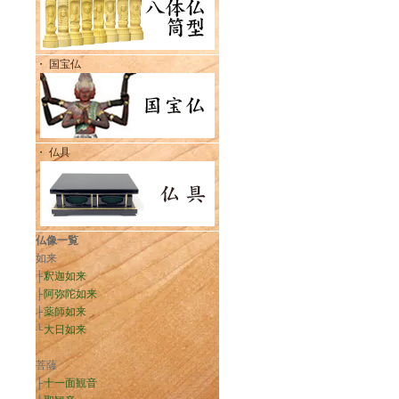
・ 国宝仏
・ 仏具
仏像一覧
如来
├
釈迦如来
├
阿弥陀如来
├
薬師如来
└
大日如来
菩薩
├
十一面観音