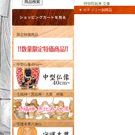
阿弥陀如来 立像
▼ カテゴリー別商品
・ 限定特価商品
・ 中型仏像40cm〜
・ 七福神・恵比寿・大黒 特集
・ 守護本尊八体仏