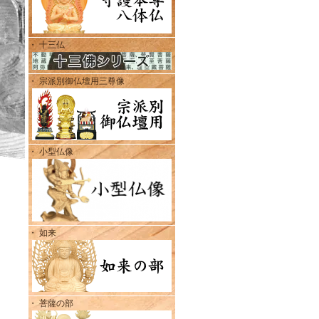
・ 十三仏
・ 宗派別御仏壇用三尊像
・ 小型仏像
・ 如来
・ 菩薩の部