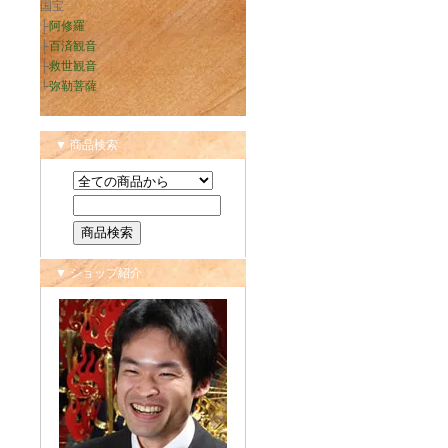
国宝
├
阿修羅
├
百済観音
├
救世観音
└
弥勒菩薩
▼ 商品検索
▼ ショップ紹介