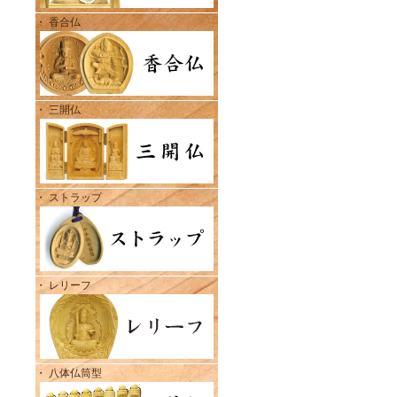
・ 香合仏
・ 三開仏
・ ストラップ
・ レリーフ
・ 八体仏筒型