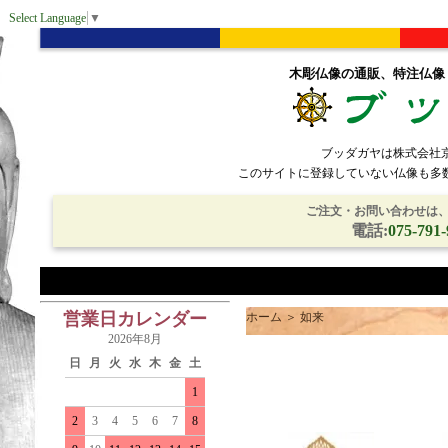
Select Language
▼
木彫仏像の通販、特注仏像
ブッダガヤは株式会社
このサイトに登録していない仏像も多
ご注文・お問い合わせは、電
電話:
075-791-
営業日カレンダー
ホーム
＞
如来
2026年8月
日
月
火
水
木
金
土
1
2
3
4
5
6
7
8