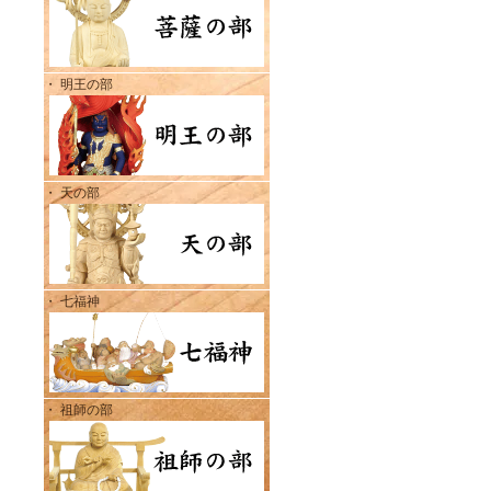
・ 明王の部
・ 天の部
・ 七福神
・ 祖師の部