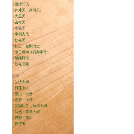
├
毘沙門天
├
弁才天（弁財天）
├
大黒天
├
吉祥天
├韋駄天
├
摩利支天
├
歓喜天
├
仁王・金剛力士
├
鬼子母神（訶梨帝母）
├
飯縄権現
└
妙見菩薩
祖師
├
弘法大師
├
日蓮上人
├
瑩山・道元
├
達磨・大権
├
花園法皇・無相大師
├
法然・善導大師
├
親鸞・蓮如
└
役行者