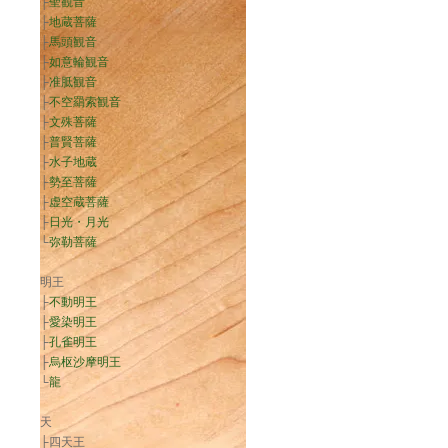
├
聖観音
├
地蔵菩薩
├
馬頭観音
├
如意輪観音
├
准胝観音
├
不空羂索観音
├
文殊菩薩
├
普賢菩薩
├
水子地蔵
├
勢至菩薩
├
虚空蔵菩薩
├
日光・月光
└
弥勒菩薩
明王
├
不動明王
├
愛染明王
├
孔雀明王
├
烏枢沙摩明王
└
龍
天
├四天王