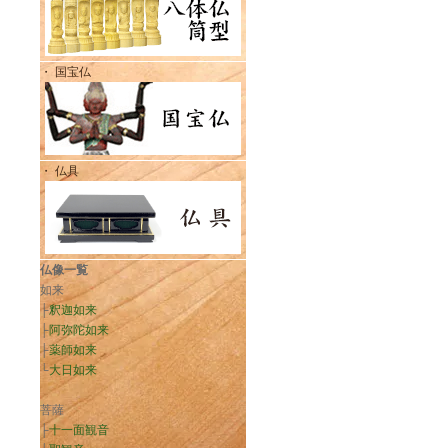
・ 国宝仏
・ 仏具
仏像一覧
如来
├
釈迦如来
├
阿弥陀如来
├
薬師如来
└
大日如来
菩薩
├
十一面観音