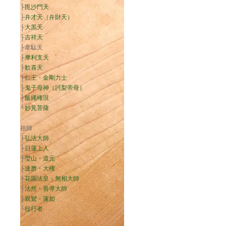
├
毘沙門天
├
弁才天（弁財天）
├
大黒天
├
吉祥天
├韋駄天
├
摩利支天
├
歓喜天
├
仁王・金剛力士
├
鬼子母神（訶梨帝母）
├
飯縄権現
└
妙見菩薩
祖師
├
弘法大師
├
日蓮上人
├
瑩山・道元
├
達磨・大権
├
花園法皇・無相大師
├
法然・善導大師
├
親鸞・蓮如
└
役行者