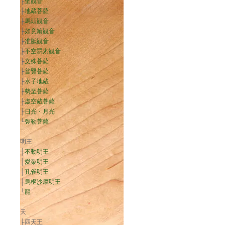
├
聖観音
├
地蔵菩薩
├
馬頭観音
├
如意輪観音
├
准胝観音
├
不空羂索観音
├
文殊菩薩
├
普賢菩薩
├
水子地蔵
├
勢至菩薩
├
虚空蔵菩薩
├
日光・月光
└
弥勒菩薩
明王
├
不動明王
├
愛染明王
├
孔雀明王
├
烏枢沙摩明王
└
龍
天
├四天王