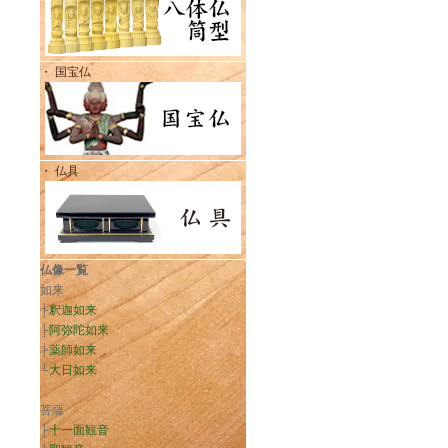
・ 国宝仏
・ 仏具
仏像一覧
如来
├
釈迦如来
├
阿弥陀如来
├
薬師如来
└
大日如来
菩薩
├
十一面観音