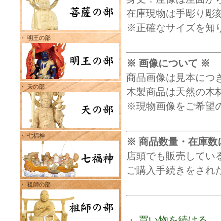
在庫現物は手彫り彫
※正確なサイズを知
・ 明王の部
※ 画像について ※
商品画像は見本につ
・ 天の部
木製商品は天然の木
※現物画像をご希望
・ 七福神
※ 商品数量・在庫数
店頭でも販売してい
ご購入手続きをされ
・ 祖師の部
・
買い物を続ける