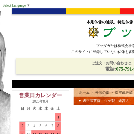
Select Language
▼
木彫仏像の通販、特注仏像
ブッダガヤは株式会社
このサイトに登録していない仏像も多
ご注文・お問い合わせは、電
電話:
075-791-
ホーム
＞
菩薩の部
＞
虚空蔵菩薩
営業日カレンダー
▼ 虚空蔵菩薩 ツゲ製 総高３
2026年8月
日
月
火
水
木
金
土
1
2
3
4
5
6
7
8