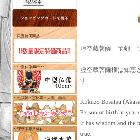
・ 限定特価商品
虚空蔵菩薩 宝剣 ツ
・ 中型仏像40cm〜
虚空蔵菩薩様は知恵
す。
・ 七福神・恵比寿・大黒 特集
Kokūzō Bosatsu (Akasa
Person of birth at year
It has wisdom and the b
・ 守護本尊八体仏
true.