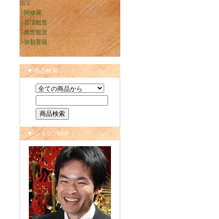
国宝
├
阿修羅
├
百済観音
├
救世観音
└
弥勒菩薩
▼ 商品検索
▼ ショップ紹介