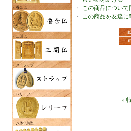
・
この商品について
・ 香合仏
・
この商品を友達に
・ 
・ 三開仏
・ 
・ ストラップ
・ レリーフ
»
・ 八体仏筒型