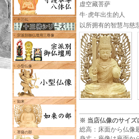
虚空藏菩萨
牛·虎年出生的人
・ 十三仏
以所拥有的智慧与慈
・ 宗派別御仏壇用三尊像
・ 小型仏像
・ 如来
※ 当店仏像のサイズ
総高：床面から仏像
・ 菩薩の部
身丈：座像は座面から