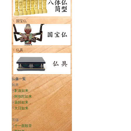
・ 国宝仏
・ 仏具
仏像一覧
如来
├
釈迦如来
├
阿弥陀如来
├
薬師如来
└
大日如来
菩薩
├
十一面観音