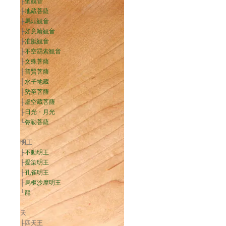
├
聖観音
├
地蔵菩薩
├
馬頭観音
├
如意輪観音
├
准胝観音
├
不空羂索観音
├
文殊菩薩
├
普賢菩薩
├
水子地蔵
├
勢至菩薩
├
虚空蔵菩薩
├
日光・月光
└
弥勒菩薩
明王
├
不動明王
├
愛染明王
├
孔雀明王
├
烏枢沙摩明王
└
龍
天
├四天王