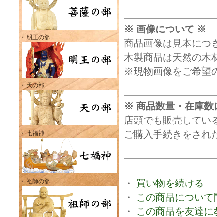
※ 画像について ※
・ 明王の部
商品画像は見本につ
木製商品は天然の木
※現物画像をご希望
・ 天の部
※ 商品数量・在庫数
店頭でも販売してい
ご購入手続きをされ
・ 七福神
・ 祖師の部
・
買い物を続ける
・
この商品について
・
この商品を友達に