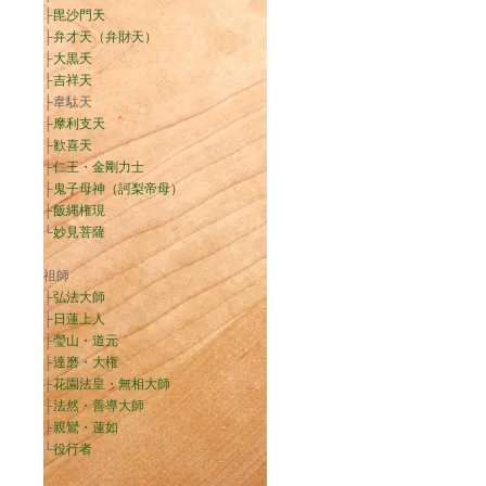
├
毘沙門天
├
弁才天（弁財天）
├
大黒天
├
吉祥天
├韋駄天
├
摩利支天
├
歓喜天
├
仁王・金剛力士
├
鬼子母神（訶梨帝母）
├
飯縄権現
└
妙見菩薩
祖師
├
弘法大師
├
日蓮上人
├
瑩山・道元
├
達磨・大権
├
花園法皇・無相大師
├
法然・善導大師
├
親鸞・蓮如
└
役行者