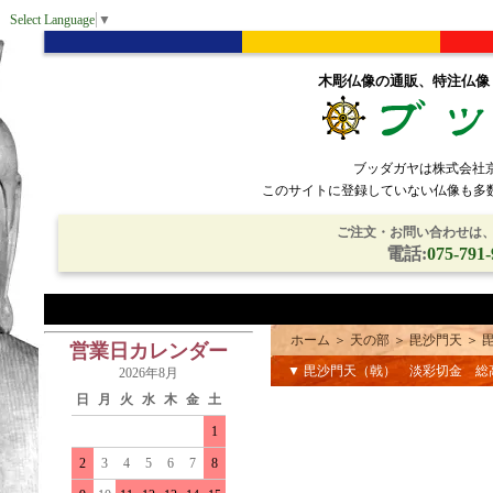
Select Language
▼
木彫仏像の通販、特注仏像
ブッダガヤは株式会社
このサイトに登録していない仏像も多
ご注文・お問い合わせは、電
電話:
075-791-
ホーム
＞
天の部
＞
毘沙門天
＞
営業日カレンダー
▼ 毘沙門天（戟） 淡彩切金 
2026年8月
日
月
火
水
木
金
土
1
2
3
4
5
6
7
8