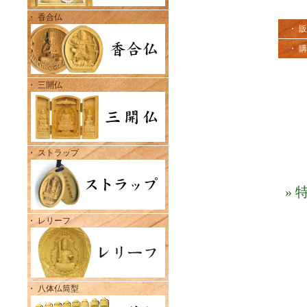
・ 香合仏
・ 
・ 
・ 三開仏
・ ストラップ
»
・ レリーフ
・ 八体仏筒型