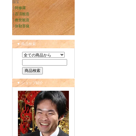
国宝
├
阿修羅
├
百済観音
├
救世観音
└
弥勒菩薩
▼ 商品検索
▼ ショップ紹介