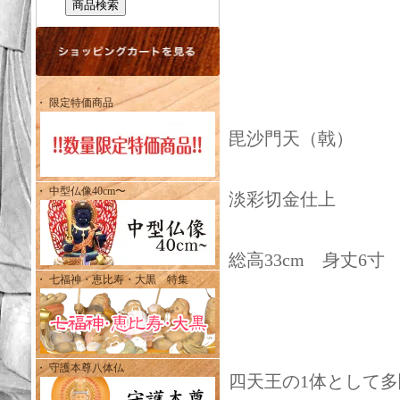
・ 限定特価商品
毘沙門天（戟）
・ 中型仏像40cm〜
淡彩切金仕上
総高33cm 身丈6寸
・ 七福神・恵比寿・大黒 特集
・ 守護本尊八体仏
四天王の1体として多