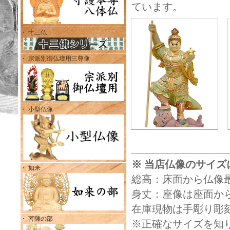
ています。
・ 十三仏
・ 宗派別御仏壇用三尊像
・ 小型仏像
※ 当店仏像のサイズ
・ 如来
総高：床面から仏像
身丈：座像は座面から
在庫現物は手彫り彫
・ 菩薩の部
※正確なサイズを知