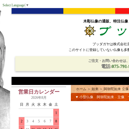
Select Language
▼
木彫仏像の通販、特注仏像
ブッダガヤは株式会社
このサイトに登録していない仏像も多
ご注文・お問い合わせは、電
電話:
075-791-
ホーム
＞
如来
＞
阿弥陀如来 立像
営業日カレンダー
▼ 小型仏像 阿弥陀如来 立像 
2026年8月
日
月
火
水
木
金
土
1
2
3
4
5
6
7
8