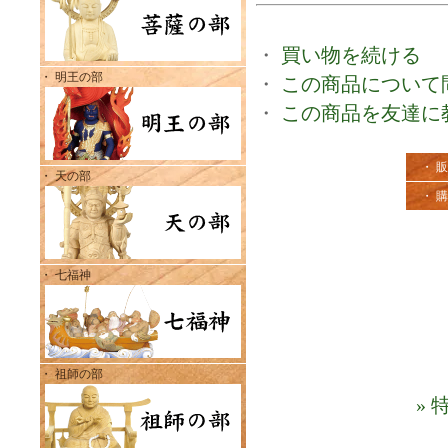
・
買い物を続ける
・ 明王の部
・
この商品について
・
この商品を友達に
・ 
・ 天の部
・ 
・ 七福神
・ 祖師の部
»