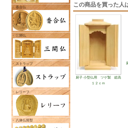
この商品を買った人
・ 香合仏
・ 三開仏
・ ストラップ
厨子 小型仏用 ツゲ製 総高
１２ｃｍ
・ レリーフ
・ 八体仏筒型