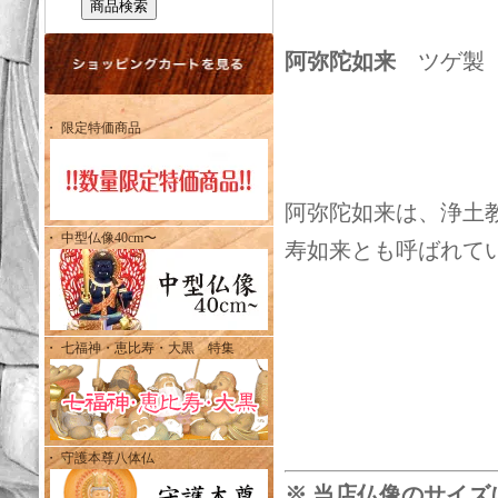
阿弥陀如来
ツゲ製 
・ 限定特価商品
阿弥陀如来は、浄土
・ 中型仏像40cm〜
寿如来とも呼ばれて
・ 七福神・恵比寿・大黒 特集
・ 守護本尊八体仏
※ 当店仏像のサイズ