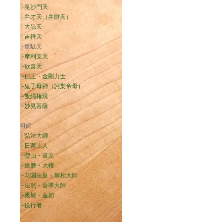
├
毘沙門天
├
弁才天（弁財天）
├
大黒天
├
吉祥天
├韋駄天
├
摩利支天
├
歓喜天
├
仁王・金剛力士
├
鬼子母神（訶梨帝母）
├
飯縄権現
└
妙見菩薩
祖師
├
弘法大師
├
日蓮上人
├
瑩山・道元
├
達磨・大権
├
花園法皇・無相大師
├
法然・善導大師
├
親鸞・蓮如
└
役行者