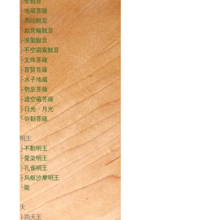
├
聖観音
├
地蔵菩薩
├
馬頭観音
├
如意輪観音
├
准胝観音
├
不空羂索観音
├
文殊菩薩
├
普賢菩薩
├
水子地蔵
├
勢至菩薩
├
虚空蔵菩薩
├
日光・月光
└
弥勒菩薩
明王
├
不動明王
├
愛染明王
├
孔雀明王
├
烏枢沙摩明王
└
龍
天
├四天王