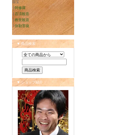
国宝
├
阿修羅
├
百済観音
├
救世観音
└
弥勒菩薩
▼ 商品検索
▼ ショップ紹介