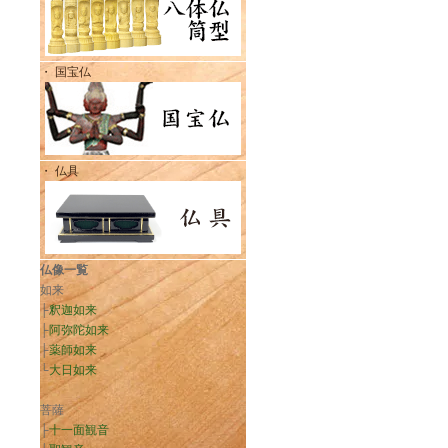
・ 国宝仏
・ 仏具
仏像一覧
如来
├
釈迦如来
├
阿弥陀如来
├
薬師如来
└
大日如来
菩薩
├
十一面観音