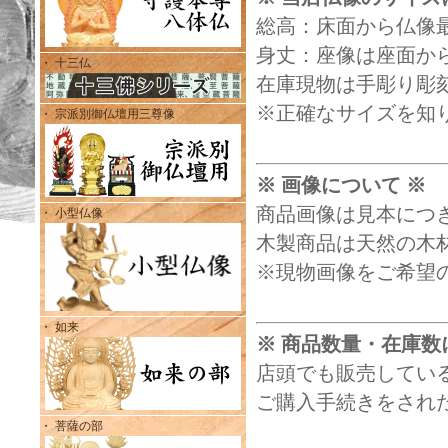
総高：床面から仏像
身丈：座像は座面から
・ 十三仏
在庫現物は手彫り彫
※正確なサイズを知
・ 宗派別御仏壇用三尊像
※ 画像について ※
商品画像は見本につ
・ 小型仏像
木製商品は天然の木
※現物画像をご希望
・ 如来
※ 商品数量・在庫数
店頭でも販売してい
ご購入手続きをされ
・ 菩薩の部