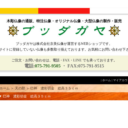
木彫仏像の通販、特注仏像・オリジナル仏像・大型仏像の製作・販売
ブッダガヤは株式会社京美仏像が運営するWEBショップです。
サイトに登録していない仏像も多数取り揃えております。お気軽にお問い合わせ下
ご注文・お問い合わせは、電話・FAX・LINE でも承っております。
電話:
075-791-9505
・ FAX:075-791-9515
|
ホーム
|
マイアカウ
ホーム
＞
天の部
＞
巳神 濃彩切金 総高３５ｃｍ
▼ 巳神 濃彩切金 総高３５ｃｍ