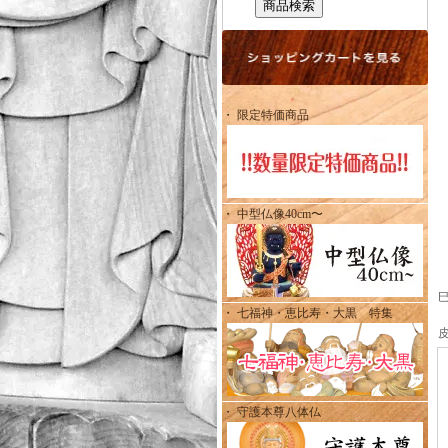
・ 限定特価商品
・ 中型仏像40cm〜
・ 七福神・恵比寿・大黒 特集
・ 守護本尊八体仏