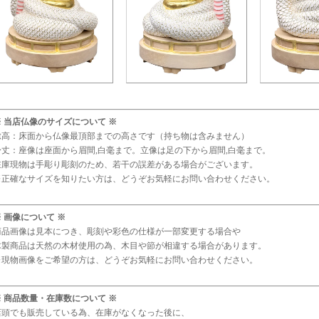
※ 当店仏像のサイズについて ※
総高：床面から仏像最頂部までの高さです（持ち物は含みません）
身丈：座像は座面から眉間,白毫まで。立像は足の下から眉間,白毫まで。
在庫現物は手彫り彫刻のため、若干の誤差がある場合がございます。
※正確なサイズを知りたい方は、どうぞお気軽にお問い合わせください。
※ 画像について ※
商品画像は見本につき、彫刻や彩色の仕様が一部変更する場合や
木製商品は天然の木材使用の為、木目や節が相違する場合があります。
※現物画像をご希望の方は、どうぞお気軽にお問い合わせください。
※ 商品数量・在庫数について ※
店頭でも販売している為、在庫がなくなった後に、