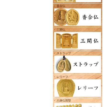
・ 香合仏
・ 三開仏
・ ストラップ
・ レリーフ
・ 八体仏筒型