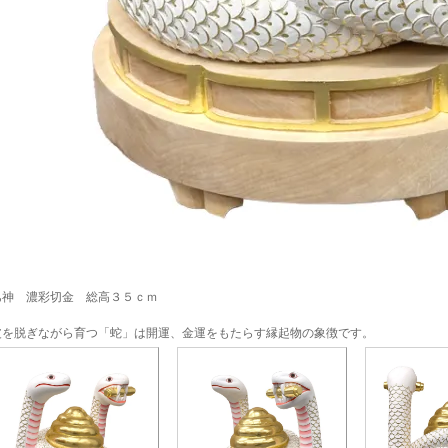
巳神 濃彩切金 総高３５ｃｍ
皮を脱ぎながら育つ「蛇」は開運、金運をもたらす縁起物の象徴です。