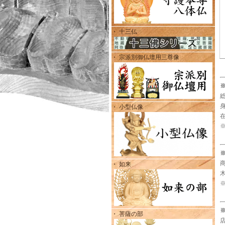
・ 十三仏
・ 宗派別御仏壇用三尊像
・ 小型仏像
・ 如来
・ 菩薩の部