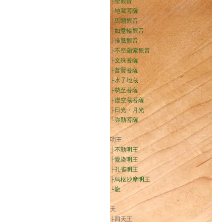
├
聖観音
├
地蔵菩薩
├
馬頭観音
├
如意輪観音
├
准胝観音
├
不空羂索観音
├
文殊菩薩
├
普賢菩薩
├
水子地蔵
├
勢至菩薩
├
虚空蔵菩薩
├
日光・月光
└
弥勒菩薩
明王
├
不動明王
├
愛染明王
├
孔雀明王
├
烏枢沙摩明王
└
龍
天
├四天王