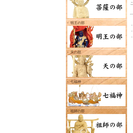
・ 明王の部
・ 天の部
・ 七福神
・ 祖師の部