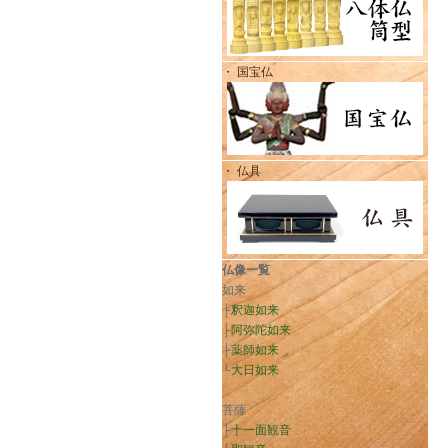
・ 国宝仏
・ 仏具
仏像一覧
如来
├
釈迦如来
├
阿弥陀如来
├
薬師如来
└
大日如来
菩薩
├
十一面観音