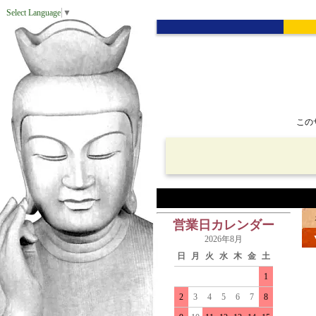
Select Language
▼
この
営業日カレンダー
2026年8月
日
月
火
水
木
金
土
1
2
3
4
5
6
7
8