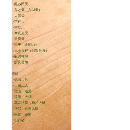
├
毘沙門天
├
弁才天（弁財天）
├
大黒天
├
吉祥天
├韋駄天
├
摩利支天
├
歓喜天
├
仁王・金剛力士
├
鬼子母神（訶梨帝母）
├
飯縄権現
└
妙見菩薩
祖師
├
弘法大師
├
日蓮上人
├
瑩山・道元
├
達磨・大権
├
花園法皇・無相大師
├
法然・善導大師
├
親鸞・蓮如
└
役行者