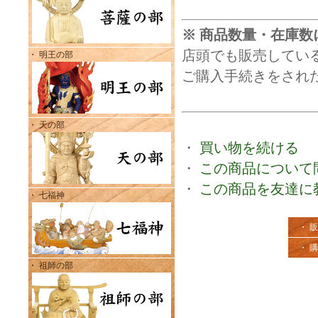
※ 商品数量・在庫数
店頭でも販売してい
・ 明王の部
ご購入手続きをされ
・ 天の部
・
買い物を続ける
・
この商品について
・
この商品を友達に
・ 七福神
・ 
・ 
・ 祖師の部