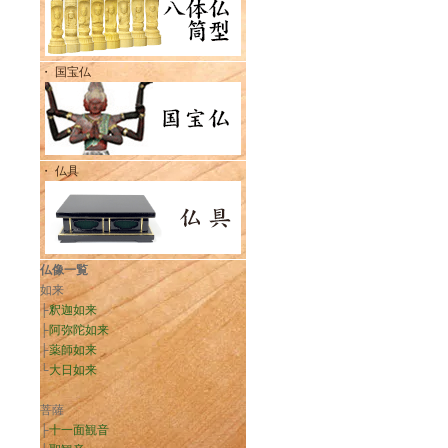
・ 国宝仏
・ 仏具
仏像一覧
如来
├
釈迦如来
├
阿弥陀如来
├
薬師如来
└
大日如来
菩薩
├
十一面観音