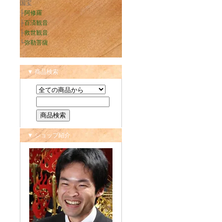
国宝
├
阿修羅
├
百済観音
├
救世観音
└
弥勒菩薩
▼ 商品検索
▼ ショップ紹介