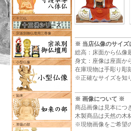
・ 十三仏
・ 宗派別御仏壇用三尊像
※ 当店仏像のサイズ
総高：床面から仏像
身丈：座像は座面から
・ 小型仏像
在庫現物は手彫り彫
※正確なサイズを知
・ 如来
※ 画像について ※
商品画像は見本につ
木製商品は天然の木
※現物画像をご希望
・ 菩薩の部