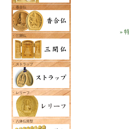
・ 香合仏
»
・ 三開仏
・ ストラップ
・ レリーフ
・ 八体仏筒型