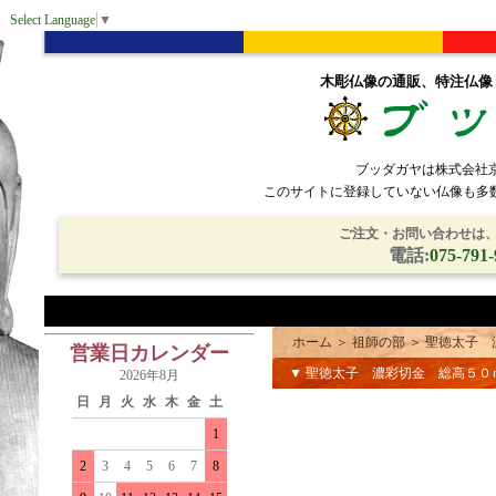
Select Language
▼
木彫仏像の通販、特注仏像
ブッダガヤは株式会社
このサイトに登録していない仏像も多
ご注文・お問い合わせは、電
電話:
075-791-
ホーム
＞
祖師の部
＞
聖徳太子 
営業日カレンダー
▼ 聖徳太子 濃彩切金 総高５
2026年8月
日
月
火
水
木
金
土
1
2
3
4
5
6
7
8