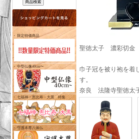
・ 限定特価商品
聖徳太子 濃彩切金 
・ 中型仏像40cm〜
巾子冠を被り袍を着
す。
奈良 法隆寺聖徳太
・ 七福神・恵比寿・大黒 特集
・ 守護本尊八体仏