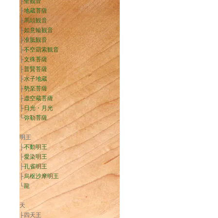
├
聖観音
├
地蔵菩薩
├
馬頭観音
├
如意輪観音
├
准胝観音
├
不空羂索観音
├
文殊菩薩
├
普賢菩薩
├
水子地蔵
├
勢至菩薩
├
虚空蔵菩薩
├
日光・月光
└
弥勒菩薩
明王
├
不動明王
├
愛染明王
├
孔雀明王
├
烏枢沙摩明王
└
龍
天
├四天王