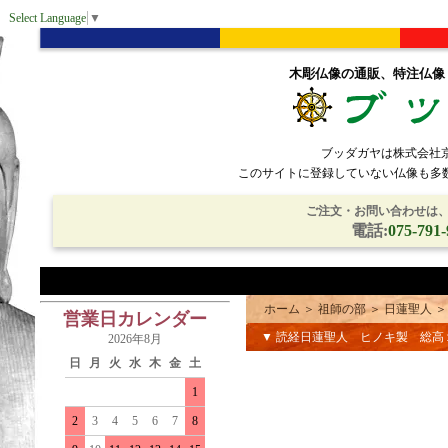
Select Language
▼
木彫仏像の通販、特注仏像
ブッダガヤは株式会社
このサイトに登録していない仏像も多
ご注文・お問い合わせは、電
電話:
075-791-
ホーム
＞
祖師の部
＞
日蓮聖人
営業日カレンダー
▼ 読経日蓮聖人 ヒノキ製 総高
2026年8月
日
月
火
水
木
金
土
1
2
3
4
5
6
7
8