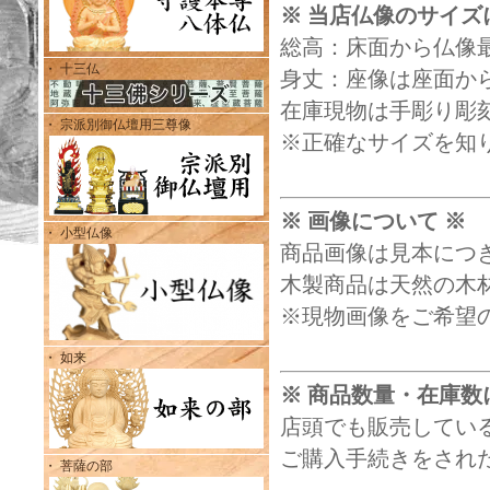
※ 当店仏像のサイズ
総高：床面から仏像
・ 十三仏
身丈：座像は座面から
在庫現物は手彫り彫
・ 宗派別御仏壇用三尊像
※正確なサイズを知
※ 画像について ※
・ 小型仏像
商品画像は見本につ
木製商品は天然の木
※現物画像をご希望
・ 如来
※ 商品数量・在庫数
店頭でも販売してい
ご購入手続きをされ
・ 菩薩の部