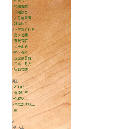
├
聖観音
├
地蔵菩薩
├
馬頭観音
├
如意輪観音
├
准胝観音
├
不空羂索観音
├
文殊菩薩
├
普賢菩薩
├
水子地蔵
├
勢至菩薩
├
虚空蔵菩薩
├
日光・月光
└
弥勒菩薩
明王
├
不動明王
├
愛染明王
├
孔雀明王
├
烏枢沙摩明王
└
龍
天
├四天王