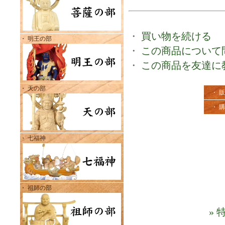
・
買い物を続ける
・ 明王の部
・
この商品について
・
この商品を友達に
・ 天の部
・ 
・ 
・ 七福神
・ 祖師の部
»