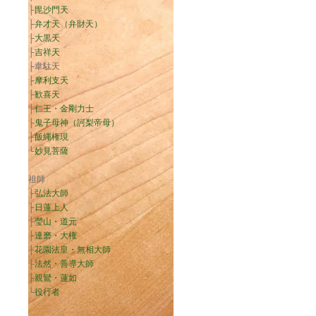
├
毘沙門天
├
弁才天（弁財天）
├
大黒天
├
吉祥天
├韋駄天
├
摩利支天
├
歓喜天
├
仁王・金剛力士
├
鬼子母神（訶梨帝母）
├
飯縄権現
└
妙見菩薩
祖師
├
弘法大師
├
日蓮上人
├
瑩山・道元
├
達磨・大権
├
花園法皇・無相大師
├
法然・善導大師
├
親鸞・蓮如
└
役行者