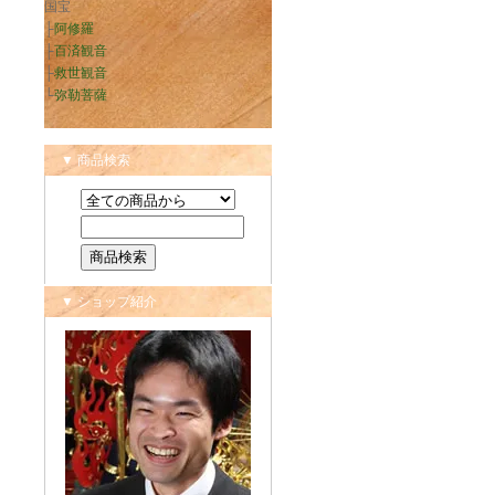
国宝
├
阿修羅
├
百済観音
├
救世観音
└
弥勒菩薩
▼ 商品検索
▼ ショップ紹介