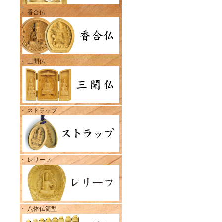
・ 香合仏
・ 三開仏
・ ストラップ
・ レリーフ
・ 八体仏筒型