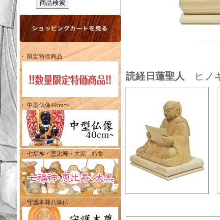
・ 限定特価商品
読経日蓮聖人
ヒノキ
・ 中型仏像40cm〜
・ 七福神・恵比寿・大黒 特集
・ 守護本尊八体仏