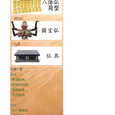
・ 国宝仏
・ 仏具
仏像一覧
如来
├
釈迦如来
├
阿弥陀如来
├
薬師如来
└
大日如来
菩薩
├
十一面観音