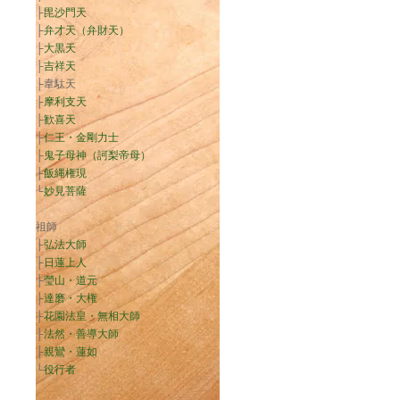
├
毘沙門天
├
弁才天（弁財天）
├
大黒天
├
吉祥天
├韋駄天
├
摩利支天
├
歓喜天
├
仁王・金剛力士
├
鬼子母神（訶梨帝母）
├
飯縄権現
└
妙見菩薩
祖師
├
弘法大師
├
日蓮上人
├
瑩山・道元
├
達磨・大権
├
花園法皇・無相大師
├
法然・善導大師
├
親鸞・蓮如
└
役行者