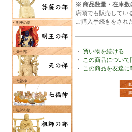
※ 商品数量・在庫数
店頭でも販売してい
ご購入手続きをされ
・ 明王の部
・
買い物を続ける
・ 天の部
・
この商品について
・
この商品を友達に
・ 七福神
・ 
・ 
・ 祖師の部