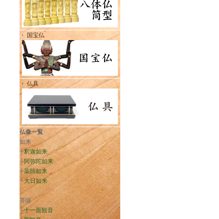
・ 国宝仏
・ 仏具
仏像一覧
如来
├
釈迦如来
├
阿弥陀如来
├
薬師如来
└
大日如来
菩薩
├
十一面観音