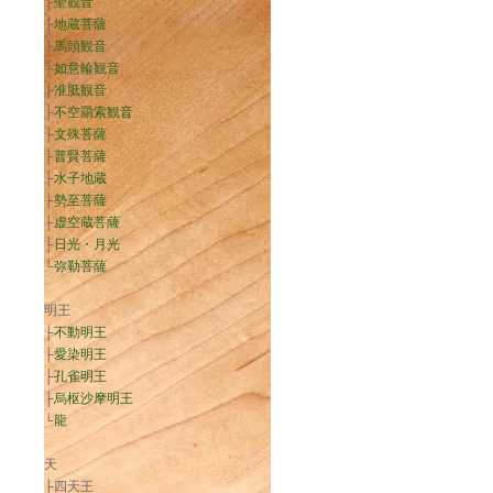
├
聖観音
├
地蔵菩薩
├
馬頭観音
├
如意輪観音
├
准胝観音
├
不空羂索観音
├
文殊菩薩
├
普賢菩薩
├
水子地蔵
├
勢至菩薩
├
虚空蔵菩薩
├
日光・月光
└
弥勒菩薩
明王
├
不動明王
├
愛染明王
├
孔雀明王
├
烏枢沙摩明王
└
龍
天
├四天王