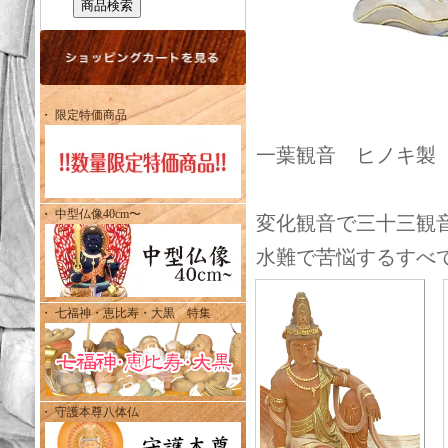
・ 限定特価商品
一葉観音 ヒノキ製 
・ 中型仏像40cm〜
変化観音で三十三観
水難で苦悩するすべ
・ 七福神・恵比寿・大黒 特集
・ 守護本尊八体仏