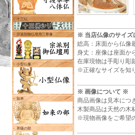
・ 十三仏
※ 当店仏像のサイズ
・ 宗派別御仏壇用三尊像
総高：床面から仏像
身丈：座像は座面から
在庫現物は手彫り彫
・ 小型仏像
※正確なサイズを知
※ 画像について ※
・ 如来
商品画像は見本につ
木製商品は天然の木
※現物画像をご希望
・ 菩薩の部