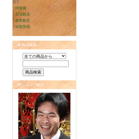
国宝
├
阿修羅
├
百済観音
├
救世観音
└
弥勒菩薩
▼ 商品検索
▼ ショップ紹介