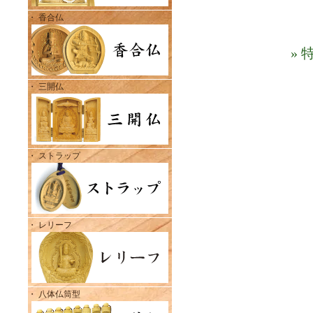
・ 香合仏
»
・ 三開仏
・ ストラップ
・ レリーフ
・ 八体仏筒型