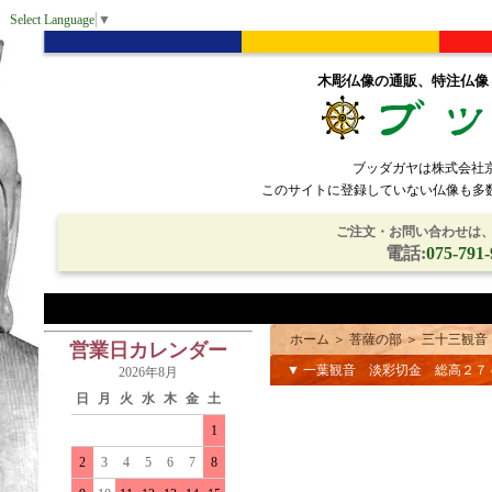
Select Language
▼
木彫仏像の通販、特注仏像
ブッダガヤは株式会社
このサイトに登録していない仏像も多
ご注文・お問い合わせは、電
電話:
075-791-
ホーム
＞
菩薩の部
＞
三十三観音
営業日カレンダー
▼ 一葉観音 淡彩切金 総高２
2026年8月
日
月
火
水
木
金
土
1
2
3
4
5
6
7
8