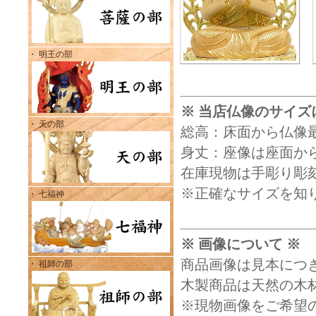
・ 明王の部
※ 当店仏像のサイズ
・ 天の部
総高：床面から仏像
身丈：座像は座面から
在庫現物は手彫り彫
※正確なサイズを知
・ 七福神
※ 画像について ※
商品画像は見本につ
・ 祖師の部
木製商品は天然の木
※現物画像をご希望