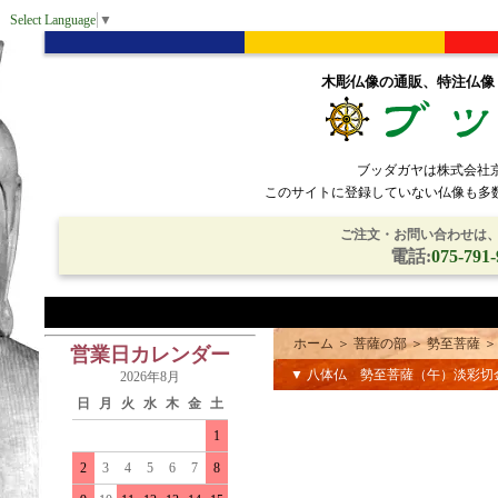
Select Language
▼
木彫仏像の通販、特注仏像
ブッダガヤは株式会社
このサイトに登録していない仏像も多
ご注文・お問い合わせは、電
電話:
075-791-
ホーム
＞
菩薩の部
＞
勢至菩薩
営業日カレンダー
▼ 八体仏 勢至菩薩（午）淡彩切
2026年8月
日
月
火
水
木
金
土
1
2
3
4
5
6
7
8