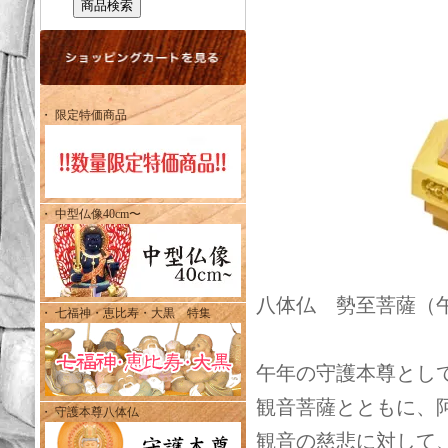
・ 限定特価商品
・ 中型仏像40cm〜
八体仏 勢至菩薩（午）
・ 七福神・恵比寿・大黒 特集
午年の守護本尊とし
観音菩薩とともに、
・ 守護本尊八体仏
観音の慈悲に対して