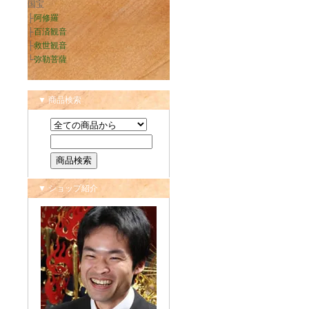
国宝
├
阿修羅
├
百済観音
├
救世観音
└
弥勒菩薩
▼ 商品検索
▼ ショップ紹介