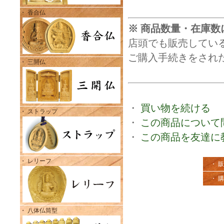
・ 香合仏
※ 商品数量・在庫数
店頭でも販売してい
ご購入手続きをされ
・ 三開仏
・
買い物を続ける
・ ストラップ
・
この商品について
・
この商品を友達に
・ レリーフ
・ 
・ 
・ 八体仏筒型