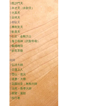
├
毘沙門天
├
弁才天（弁財天）
├
大黒天
├
吉祥天
├韋駄天
├
摩利支天
├
歓喜天
├
仁王・金剛力士
├
鬼子母神（訶梨帝母）
├
飯縄権現
└
妙見菩薩
祖師
├
弘法大師
├
日蓮上人
├
瑩山・道元
├
達磨・大権
├
花園法皇・無相大師
├
法然・善導大師
├
親鸞・蓮如
└
役行者