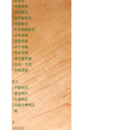
├
聖観音
├
地蔵菩薩
├
馬頭観音
├
如意輪観音
├
准胝観音
├
不空羂索観音
├
文殊菩薩
├
普賢菩薩
├
水子地蔵
├
勢至菩薩
├
虚空蔵菩薩
├
日光・月光
└
弥勒菩薩
明王
├
不動明王
├
愛染明王
├
孔雀明王
├
烏枢沙摩明王
└
龍
天
├四天王