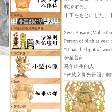
救済する。
十王をもとにした、
・ 十三仏
・ 宗派別御仏壇用三尊像
Seisi Bosatu (Mahasth
Person of birth at y
"It has the light of wis
・ 小型仏像
势至菩萨
马年出生的人
“智慧之灵光普照万物
・ 如来
・ 菩薩の部