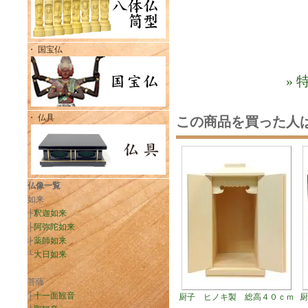
・ 国宝仏
»
・ 仏具
この商品を買った人
仏像一覧
如来
├
釈迦如来
├
阿弥陀如来
├
薬師如来
└
大日如来
菩薩
├
十一面観音
厨子 ヒノキ製 総高４０ｃｍ