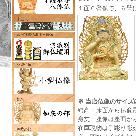
１面６臂像で、６臂
・ 十三仏
・ 宗派別御仏壇用三尊像
・ 小型仏像
・ 如来
※ 当店仏像のサイズ
総高：床面から仏像
身丈：座像は座面から
在庫現物は手彫り彫
・ 菩薩の部