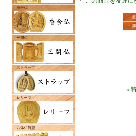
・
この商品を友達に
・ 香合仏
・ 
・ 
・ 三開仏
・ ストラップ
»
・ レリーフ
・ 八体仏筒型