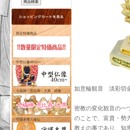
・ 限定特価商品
・ 中型仏像40cm〜
如意輪観音 淡彩切金
・ 七福神・恵比寿・大黒 特集
密教の変化観音の一
のことで、富貴・勢
・ 守護本尊八体仏
教えの事であり、知