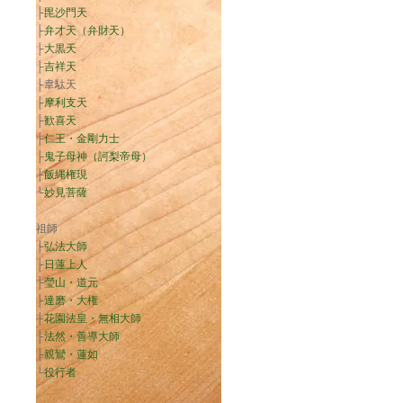
├
毘沙門天
├
弁才天（弁財天）
├
大黒天
├
吉祥天
├韋駄天
├
摩利支天
├
歓喜天
├
仁王・金剛力士
├
鬼子母神（訶梨帝母）
├
飯縄権現
└
妙見菩薩
祖師
├
弘法大師
├
日蓮上人
├
瑩山・道元
├
達磨・大権
├
花園法皇・無相大師
├
法然・善導大師
├
親鸞・蓮如
└
役行者