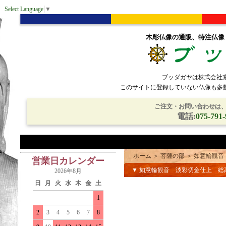
Select Language
▼
木彫仏像の通販、特注仏像
ブッダガヤは株式会社
このサイトに登録していない仏像も多
ご注文・お問い合わせは、電
電話:
075-791-
ホーム
＞
菩薩の部
＞
如意輪観音
営業日カレンダー
▼ 如意輪観音 淡彩切金仕上 総
2026年8月
日
月
火
水
木
金
土
1
2
3
4
5
6
7
8