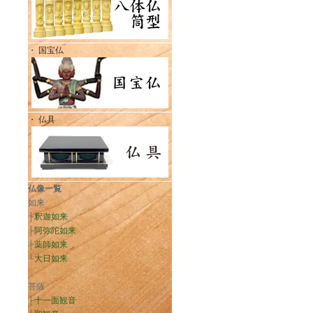
・ 国宝仏
・ 仏具
仏像一覧
如来
├
釈迦如来
├
阿弥陀如来
├
薬師如来
└
大日如来
菩薩
├
十一面観音