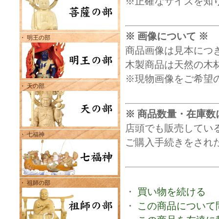
※正確なサイズを知
※ 画像について ※
・ 明王の部
商品画像は見本につ
木製商品は天然の木
※現物画像をご希望
・ 天の部
※ 商品数量・在庫数
店頭でも販売してい
・ 七福神
ご購入手続きをされ
・ 祖師の部
・
買い物を続ける
・
この商品について