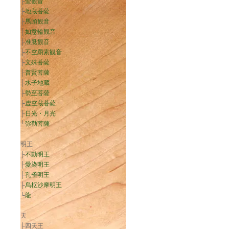
├
聖観音
├
地蔵菩薩
├
馬頭観音
├
如意輪観音
├
准胝観音
├
不空羂索観音
├
文殊菩薩
├
普賢菩薩
├
水子地蔵
├
勢至菩薩
├
虚空蔵菩薩
├
日光・月光
└
弥勒菩薩
明王
├
不動明王
├
愛染明王
├
孔雀明王
├
烏枢沙摩明王
└
龍
天
├四天王