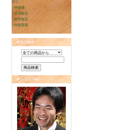
国宝
├
阿修羅
├
百済観音
├
救世観音
└
弥勒菩薩
▼ 商品検索
▼ ショップ紹介