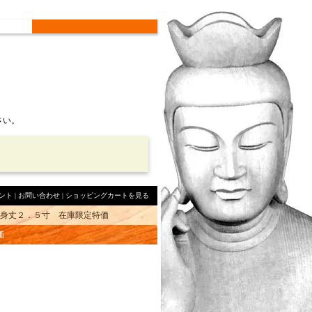
さい。
ント
|
お問い合わせ
|
ショッピングカートを見る
身丈２．５寸 在庫限定特価
価