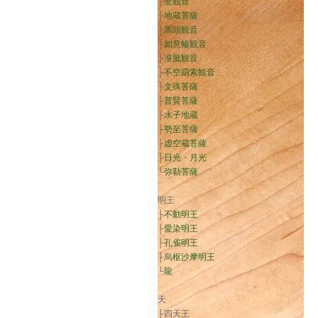
├
聖観音
├
地蔵菩薩
├
馬頭観音
├
如意輪観音
├
准胝観音
├
不空羂索観音
├
文殊菩薩
├
普賢菩薩
├
水子地蔵
├
勢至菩薩
├
虚空蔵菩薩
├
日光・月光
└
弥勒菩薩
明王
├
不動明王
├
愛染明王
├
孔雀明王
├
烏枢沙摩明王
└
龍
天
├四天王