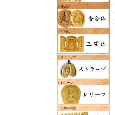
・ 香合仏
・ 三開仏
・ ストラップ
・ レリーフ
・ 八体仏筒型