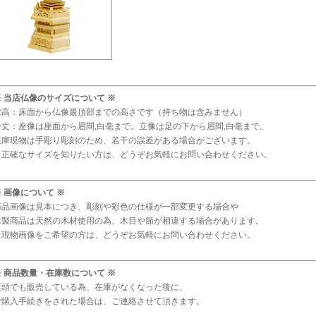
※ 当店仏像のサイズについて ※
総高：床面から仏像最頂部までの高さです（持ち物は含みません）
身丈：座像は座面から眉間,白毫まで。立像は足の下から眉間,白毫まで。
在庫現物は手彫り彫刻のため、若干の誤差がある場合がございます。
※正確なサイズを知りたい方は、どうぞお気軽にお問い合わせください。
※ 画像について ※
商品画像は見本につき、彫刻や彩色の仕様が一部変更する場合や
木製商品は天然の木材使用の為、木目や節が相違する場合があります。
※現物画像をご希望の方は、どうぞお気軽にお問い合わせください。
※ 商品数量・在庫数について ※
店頭でも販売している為、在庫がなくなった後に、
ご購入手続きをされた場合は、ご連絡させて頂きます。