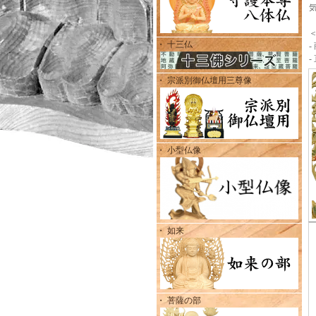
・ 十三仏
・ 宗派別御仏壇用三尊像
・ 小型仏像
・ 如来
・ 菩薩の部