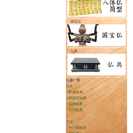
・ 国宝仏
・ 仏具
仏像一覧
如来
├
釈迦如来
├
阿弥陀如来
├
薬師如来
└
大日如来
菩薩
├
十一面観音