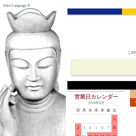
Select Language
▼
この
営業日カレンダー
2026年8月
日
月
火
水
木
金
土
1
2
3
4
5
6
7
8