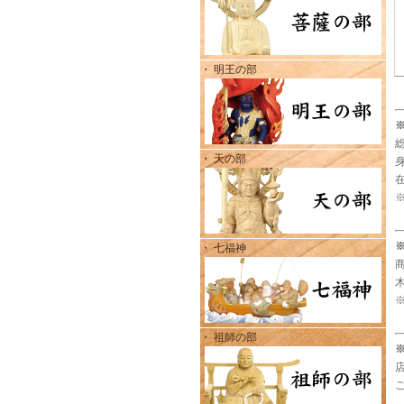
・ 明王の部
・ 天の部
・ 七福神
・ 祖師の部