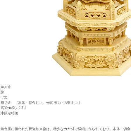
釈迦如来
座像
カヤ製
淡彩切金 （本体・切金仕上、光背 蓮台・淡彩仕上）
高30cm身丈2.5寸
在庫限定特価
八角台座に担われた釈迦如来像は、稀少なカヤ材で繊細に作られており、本体・切金