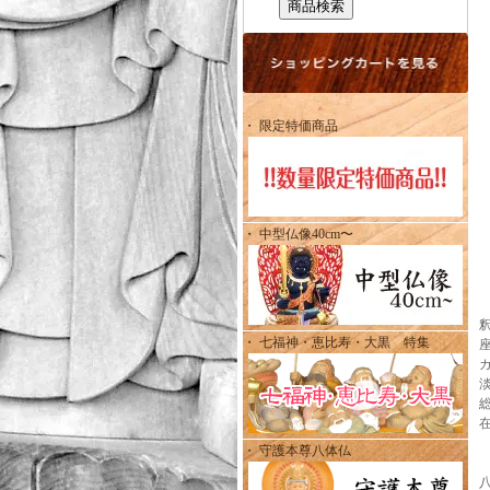
・ 限定特価商品
・ 中型仏像40cm〜
・ 七福神・恵比寿・大黒 特集
総
・ 守護本尊八体仏