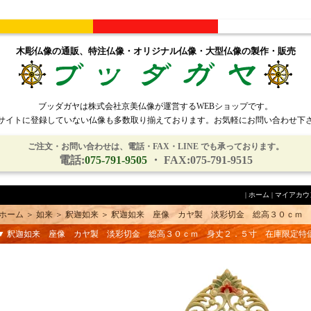
木彫仏像の通販、特注仏像・オリジナル仏像・大型仏像の製作・販売
ブッダガヤは株式会社京美仏像が運営するWEBショップです。
サイトに登録していない仏像も多数取り揃えております。お気軽にお問い合わせ下
ご注文・お問い合わせは、電話・FAX・LINE でも承っております。
電話:
075-791-9505
・ FAX:075-791-9515
|
ホーム
|
マイアカウ
ホーム
＞
如来
＞
釈迦如来
＞
釈迦如来 座像 カヤ製 淡彩切金 総高３０ｃｍ 
▼ 釈迦如来 座像 カヤ製 淡彩切金 総高３０ｃｍ 身丈２．５寸 在庫限定特