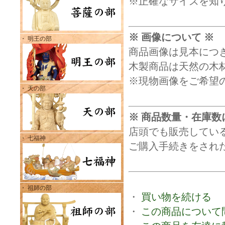
※正確なサイズを知
※ 画像について ※
・ 明王の部
商品画像は見本につ
木製商品は天然の木
※現物画像をご希望
・ 天の部
※ 商品数量・在庫数
店頭でも販売してい
・ 七福神
ご購入手続きをされ
・ 祖師の部
・
買い物を続ける
・
この商品について