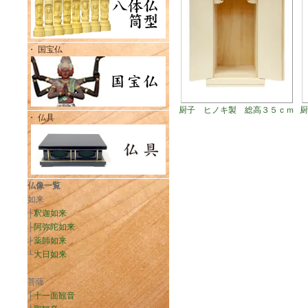
・ 国宝仏
厨子 ヒノキ製 総高３５ｃｍ
厨
・ 仏具
仏像一覧
如来
├
釈迦如来
├
阿弥陀如来
├
薬師如来
└
大日如来
菩薩
├
十一面観音