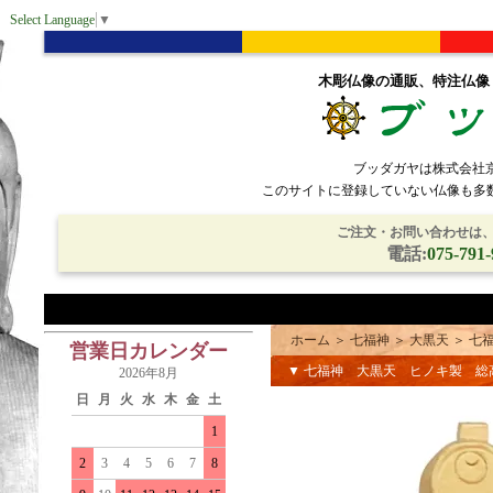
Select Language
▼
木彫仏像の通販、特注仏像
ブッダガヤは株式会社
このサイトに登録していない仏像も多
ご注文・お問い合わせは、電
電話:
075-791-
ホーム
＞
七福神
＞
大黒天
＞
七
営業日カレンダー
▼ 七福神 大黒天 ヒノキ製 総
2026年8月
日
月
火
水
木
金
土
1
2
3
4
5
6
7
8