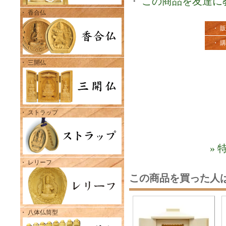
・
この商品を友達に
・ 香合仏
・ 
・ 
・ 三開仏
・ ストラップ
»
・ レリーフ
この商品を買った人
・ 八体仏筒型