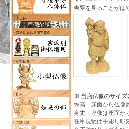
吉夢を見ることがは
・ 十三仏
・ 宗派別御仏壇用三尊像
・ 小型仏像
・ 如来
※ 当店仏像のサイズ
総高：床面から仏像
身丈：座像は座面から
在庫現物は手彫り彫
・ 菩薩の部