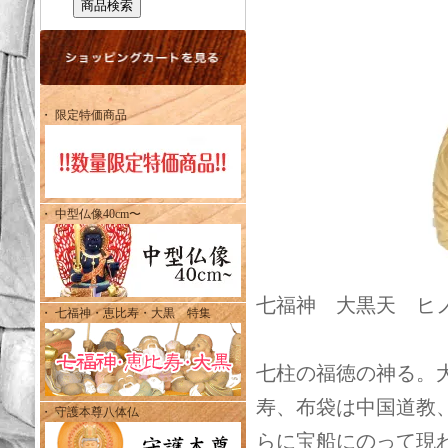
・ 限定特価商品
・ 中型仏像40cm〜
七福神 大黒天 ヒノキ
・ 七福神・恵比寿・大黒 特集
七柱の福徳の神る。
寿、布袋は中国道教
・ 守護本尊八体仏
らに宝船にのって現