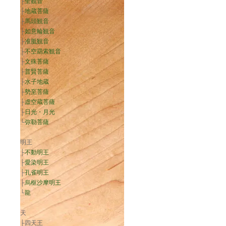
├
聖観音
├
地蔵菩薩
├
馬頭観音
├
如意輪観音
├
准胝観音
├
不空羂索観音
├
文殊菩薩
├
普賢菩薩
├
水子地蔵
├
勢至菩薩
├
虚空蔵菩薩
├
日光・月光
└
弥勒菩薩
明王
├
不動明王
├
愛染明王
├
孔雀明王
├
烏枢沙摩明王
└
龍
天
├四天王