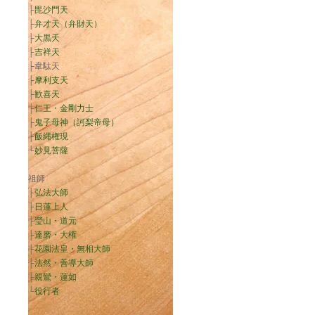
├
毘沙門天
├
弁才天（弁財天）
├
大黒天
├
吉祥天
├韋駄天
├
摩利支天
├
歓喜天
├
仁王・金剛力士
├
鬼子母神（訶梨帝母）
├
飯縄権現
└
妙見菩薩
祖師
├
弘法大師
├
日蓮上人
├
瑩山・道元
├
達磨・大権
├
花園法皇・無相大師
├
法然・善導大師
├
親鸞・蓮如
└
役行者