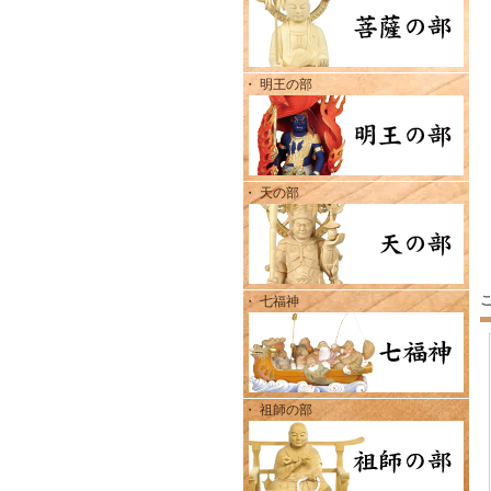
・ 明王の部
・ 天の部
・ 七福神
・ 祖師の部