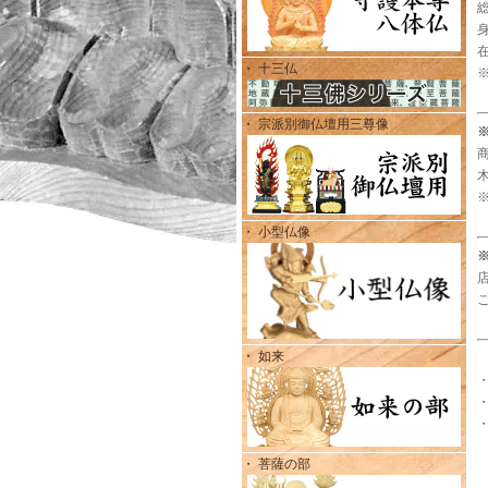
・ 十三仏
・ 宗派別御仏壇用三尊像
・ 小型仏像
・ 如来
・ 菩薩の部