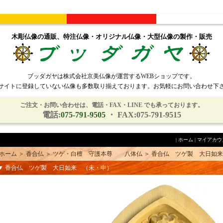
木彫仏像の通販、特注仏像・オリジナル仏像・大型仏像の製作・販売
ブッダガヤは株式会社京美仏像が運営するWEBショップです。
サイトに登録していない仏像も多数取り揃えております。お気軽にお問い合わせ下
ご注文・お問い合わせは、電話・FAX・LINE でも承っております。
電話:
075-791-9505
・ FAX:075-791-9515
|
ホーム
|
マイアカウ
ホーム
＞
香合仏
＞
ツゲ・白檀 守護本尊 八体仏
＞
香合仏 ツゲ製 大日如来
▼ 香合仏 ツゲ製 大日如来 （未・申）