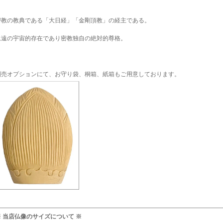
密教の教典である「大日経」「金剛頂教」の経主である。
永遠の宇宙的存在であり密教独自の絶対的尊格。
別売オプションにて、お守り袋、桐箱、紙箱もご用意しております。
※ 当店仏像のサイズについて ※