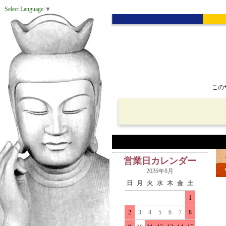
Select Language
▼
この
営業日カレンダー
2026年8月
日
月
火
水
木
金
土
1
2
3
4
5
6
7
8