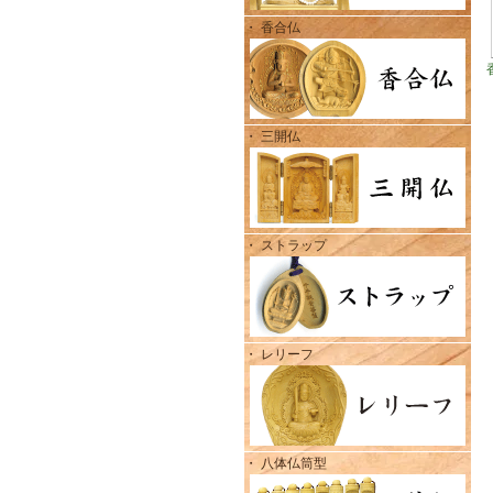
・ 香合仏
・ 三開仏
・ ストラップ
・ レリーフ
・ 八体仏筒型