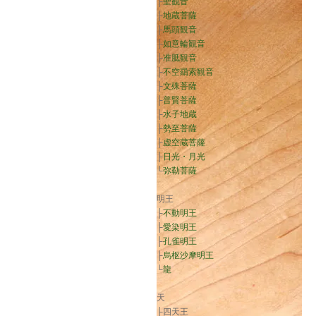
├
聖観音
├
地蔵菩薩
├
馬頭観音
├
如意輪観音
├
准胝観音
├
不空羂索観音
├
文殊菩薩
├
普賢菩薩
├
水子地蔵
├
勢至菩薩
├
虚空蔵菩薩
├
日光・月光
└
弥勒菩薩
明王
├
不動明王
├
愛染明王
├
孔雀明王
├
烏枢沙摩明王
└
龍
天
├四天王