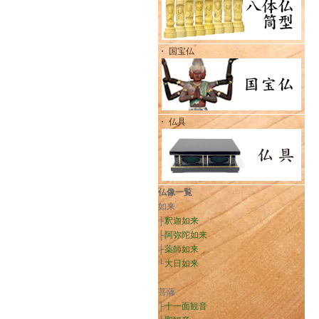
・ 国宝仏
・ 仏具
仏像一覧
如来
├
釈迦如来
├
阿弥陀如来
├
薬師如来
└
大日如来
菩薩
├
十一面観音