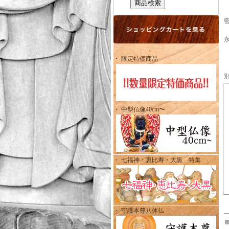
・ 限定特価商品
・ 中型仏像40cm〜
・ 七福神・恵比寿・大黒 特集
・ 守護本尊八体仏