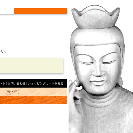
さい。
ント
|
お問い合わせ
|
ショッピングカートを見る
 （未・申）