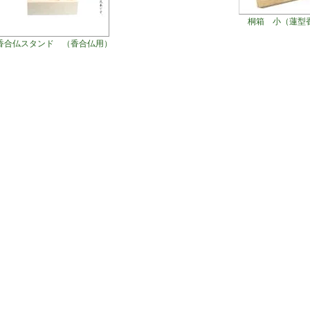
桐箱 小（蓮型
香合仏スタンド （香合仏用）