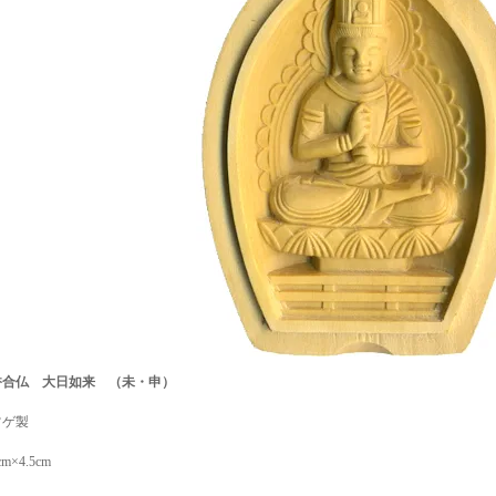
香合仏 大日如来 （未・申）
ツゲ製
cm×4.5cm