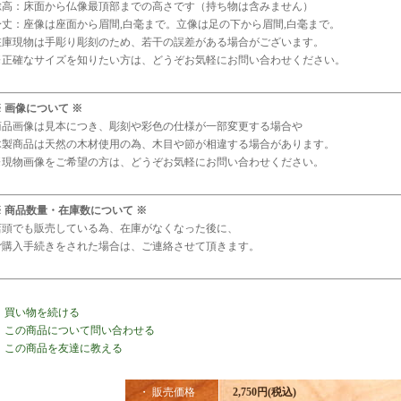
総高：床面から仏像最頂部までの高さです（持ち物は含みません）
身丈：座像は座面から眉間,白毫まで。立像は足の下から眉間,白毫まで。
在庫現物は手彫り彫刻のため、若干の誤差がある場合がございます。
※正確なサイズを知りたい方は、どうぞお気軽にお問い合わせください。
※ 画像について ※
商品画像は見本につき、彫刻や彩色の仕様が一部変更する場合や
木製商品は天然の木材使用の為、木目や節が相違する場合があります。
※現物画像をご希望の方は、どうぞお気軽にお問い合わせください。
※ 商品数量・在庫数について ※
店頭でも販売している為、在庫がなくなった後に、
ご購入手続きをされた場合は、ご連絡させて頂きます。
・
買い物を続ける
・
この商品について問い合わせる
・
この商品を友達に教える
・ 販売価格
2,750円(税込)