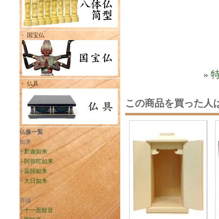
・ 国宝仏
»
・ 仏具
この商品を買った人
仏像一覧
如来
├
釈迦如来
├
阿弥陀如来
├
薬師如来
└
大日如来
菩薩
├
十一面観音