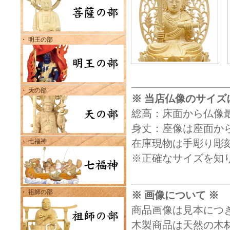
・ 明王の部
・ 天の部
※ 当店仏像のサイズ
総高：床面から仏像
身丈：座像は座面から
・ 七福神
在庫現物は手彫り彫
※正確なサイズを知
・ 祖師の部
※ 画像について ※
商品画像は見本につ
木製商品は天然の木