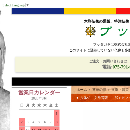
Select Language
▼
木彫仏像の通販、特注仏像
ブッダガヤは株式会社
このサイトに登録していない仏像も多
ご注文・お問い合わせは、電
電話:
075-791-
ホーム
＞
菩薩の部
＞
文殊・普賢
営業日カレンダー
▼ 八体仏 文殊菩薩 （卯）ヒ
2026年8月
日
月
火
水
木
金
土
1
2
3
4
5
6
7
8