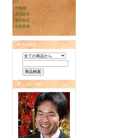
国宝
├
阿修羅
├
百済観音
├
救世観音
└
弥勒菩薩
▼ 商品検索
▼ ショップ紹介