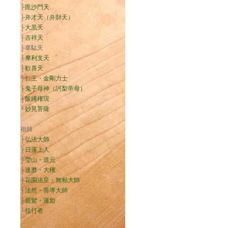
├
毘沙門天
├
弁才天（弁財天）
├
大黒天
├
吉祥天
├韋駄天
├
摩利支天
├
歓喜天
├
仁王・金剛力士
├
鬼子母神（訶梨帝母）
├
飯縄権現
└
妙見菩薩
祖師
├
弘法大師
├
日蓮上人
├
瑩山・道元
├
達磨・大権
├
花園法皇・無相大師
├
法然・善導大師
├
親鸞・蓮如
└
役行者