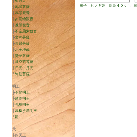
├
聖観音
厨子 ヒノキ製 総高４０ｃｍ
├
地蔵菩薩
├
馬頭観音
├
如意輪観音
├
准胝観音
├
不空羂索観音
├
文殊菩薩
├
普賢菩薩
├
水子地蔵
├
勢至菩薩
├
虚空蔵菩薩
├
日光・月光
└
弥勒菩薩
明王
├
不動明王
├
愛染明王
├
孔雀明王
├
烏枢沙摩明王
└
龍
天
├四天王