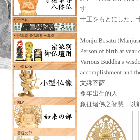
す。
十王をもとにした、
・ 十三仏
・ 宗派別御仏壇用三尊像
Monju Bosatu (Manjusr
Person of birth at yea
Various Buddha's wisdom
・ 小型仏像
accomplishment and th
文殊菩萨
兔年出生的人
・ 如来
象征诸佛之智慧，以
・ 菩薩の部