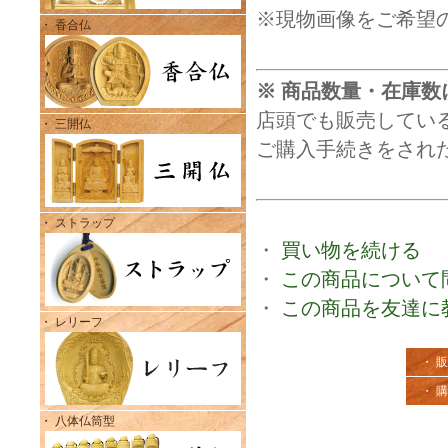
※現物画像をご希望
・ 香合仏
※ 商品数量・在庫数
店頭でも販売してい
・ 三開仏
ご購入手続きをされ
・ ストラップ
・
買い物を続ける
・
この商品について
・
この商品を友達に
・ レリーフ
・ 
・ 
・ 八体仏筒型