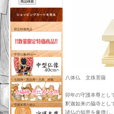
・ 限定特価商品
・ 中型仏像40cm〜
八体仏 文殊菩薩 （卯
・ 七福神・恵比寿・大黒 特集
卯年の守護本尊とし
釈迦如来の脇寺とし
・ 守護本尊八体仏
諸仏の知恵を象徴し