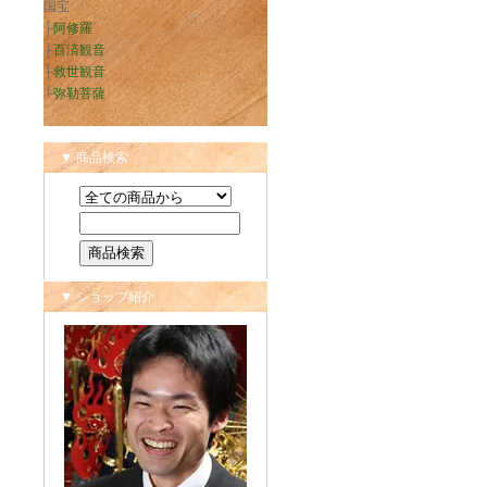
国宝
├
阿修羅
├
百済観音
├
救世観音
└
弥勒菩薩
▼ 商品検索
▼ ショップ紹介