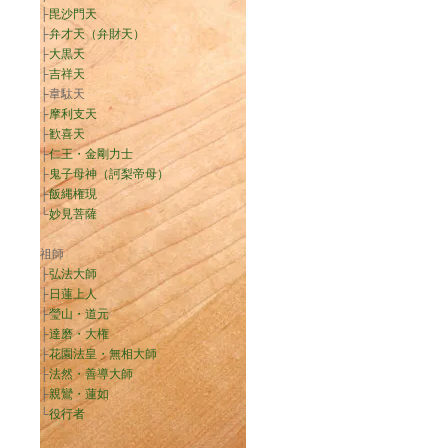
├
毘沙門天
├
弁才天（弁財天）
├
大黒天
├
吉祥天
├韋駄天
├
摩利支天
├
歓喜天
├
仁王・金剛力士
├
鬼子母神（訶梨帝母）
├
飯縄権現
└
妙見菩薩
祖師
├
弘法大師
├
日蓮上人
├
瑩山・道元
├
達磨・大権
├
花園法皇・無相大師
├
法然・善導大師
├
親鸞・蓮如
└
役行者