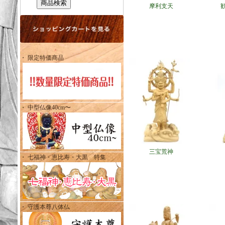
摩利支天
・ 限定特価商品
・ 中型仏像40cm〜
三宝荒神
・ 七福神・恵比寿・大黒 特集
・ 守護本尊八体仏