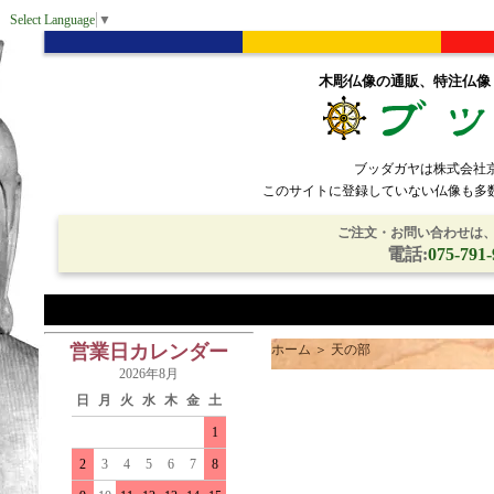
Select Language
▼
木彫仏像の通販、特注仏像
ブッダガヤは株式会社
このサイトに登録していない仏像も多
ご注文・お問い合わせは、電
電話:
075-791-
営業日カレンダー
ホーム
＞
天の部
2026年8月
日
月
火
水
木
金
土
1
2
3
4
5
6
7
8