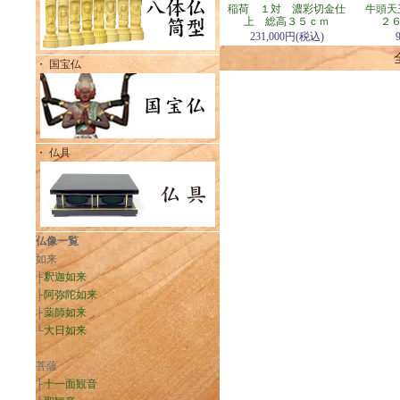
稲荷 １対 濃彩切金仕
牛頭天
上 総高３５ｃｍ
２
231,000円(税込)
・ 国宝仏
・ 仏具
仏像一覧
如来
├
釈迦如来
├
阿弥陀如来
├
薬師如来
└
大日如来
菩薩
├
十一面観音