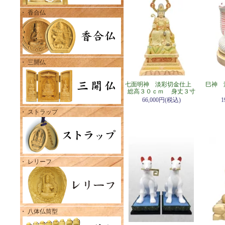
・ 香合仏
・ 三開仏
七面明神 淡彩切金仕上
巳神 
総高３０ｃｍ 身丈３寸
66,000円(税込)
1
・ ストラップ
・ レリーフ
・ 八体仏筒型