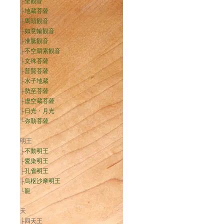
├
聖観音
├
地蔵菩薩
├
馬頭観音
├
如意輪観音
├
准胝観音
├
不空羂索観音
├
文殊菩薩
├
普賢菩薩
├
水子地蔵
├
勢至菩薩
├
虚空蔵菩薩
├
日光・月光
└
弥勒菩薩
明王
├
不動明王
├
愛染明王
├
孔雀明王
├
烏枢沙摩明王
└
龍
天
├四天王