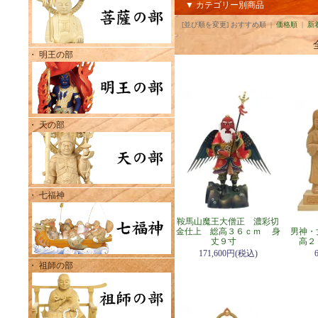
▼ カテゴリー別商品
[並び順を変更] おすすめ順 |
価格順
|
新
・ 明王の部
・ 天の部
・ 七福神
鞍馬山魔王大僧正 濃彩切
金仕上 総高３６ｃｍ 身
男神・
丈９寸
高２
171,600円(税込)
・ 祖師の部