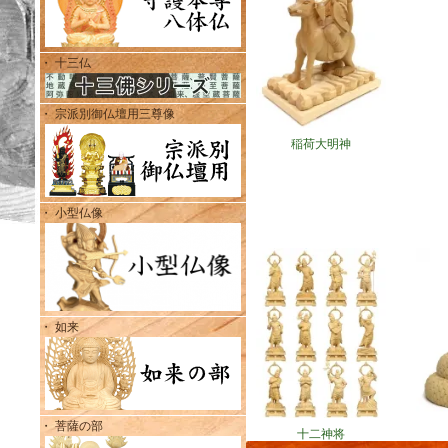
・ 十三仏
・ 宗派別御仏壇用三尊像
稲荷大明神
・ 小型仏像
・ 如来
・ 菩薩の部
十二神将