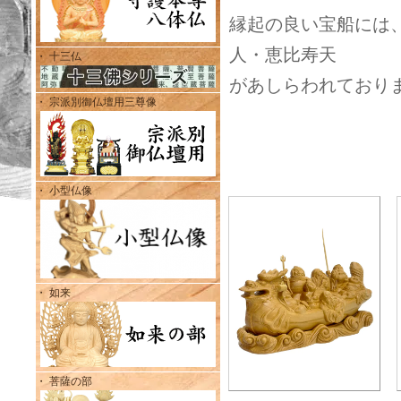
縁起の良い宝船には
人・恵比寿天
・ 十三仏
があしらわれており
・ 宗派別御仏壇用三尊像
・ 小型仏像
・ 如来
・ 菩薩の部