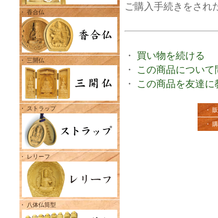
ご購入手続きをされ
・ 香合仏
・
買い物を続ける
・ 三開仏
・
この商品について
・
この商品を友達に
・ ストラップ
・ 
・ 
・ レリーフ
・ 八体仏筒型