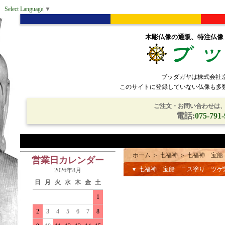
Select Language
▼
木彫仏像の通販、特注仏像
ブッダガヤは株式会社
このサイトに登録していない仏像も多
ご注文・お問い合わせは、電
電話:
075-791-
ホーム
＞
七福神
＞
七福神 宝船
営業日カレンダー
▼ 七福神 宝船 ニス塗り ツゲ
2026年8月
日
月
火
水
木
金
土
1
2
3
4
5
6
7
8