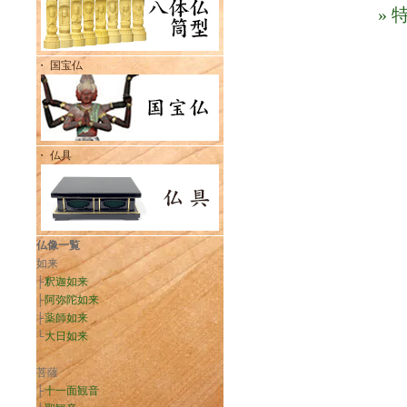
»
・ 国宝仏
・ 仏具
仏像一覧
如来
├
釈迦如来
├
阿弥陀如来
├
薬師如来
└
大日如来
菩薩
├
十一面観音