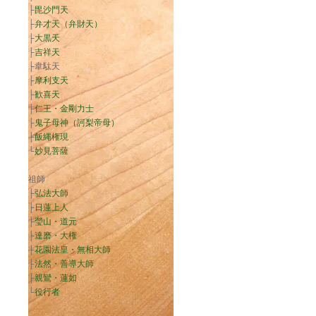
├
毘沙門天
├
弁才天（弁財天）
├
大黒天
├
吉祥天
├韋駄天
├
摩利支天
├
歓喜天
├
仁王・金剛力士
├
鬼子母神（訶梨帝母）
├
飯縄権現
└
妙見菩薩
祖師
├
弘法大師
├
日蓮上人
├
瑩山・道元
├
達磨・大権
├
花園法皇・無相大師
├
法然・善導大師
├
親鸞・蓮如
└
役行者