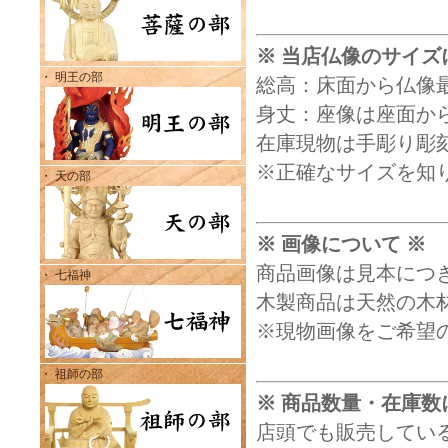
※ 当店仏像のサイズ
・ 明王の部
総高：床面から仏像
身丈：座像は座面から
在庫現物は手彫り彫
※正確なサイズを知
・ 天の部
※ 画像について ※
商品画像は見本につ
・ 七福神
木製商品は天然の木
※現物画像をご希望
・ 祖師の部
※ 商品数量・在庫数
店頭でも販売してい