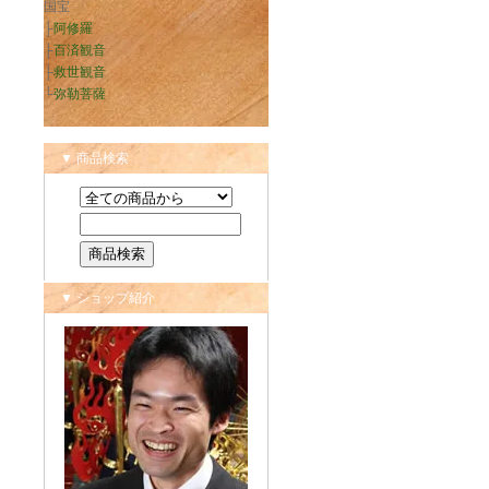
国宝
├
阿修羅
├
百済観音
├
救世観音
└
弥勒菩薩
▼ 商品検索
▼ ショップ紹介