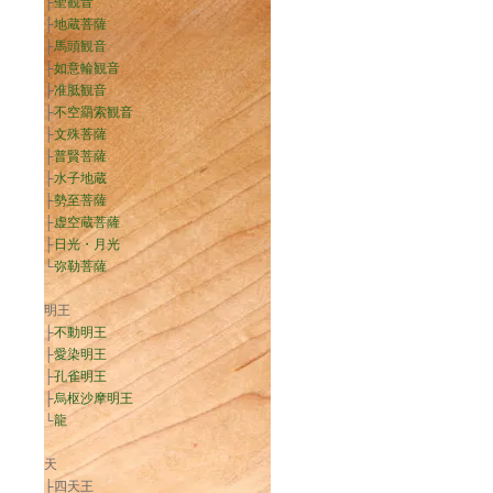
├
聖観音
├
地蔵菩薩
├
馬頭観音
├
如意輪観音
├
准胝観音
├
不空羂索観音
├
文殊菩薩
├
普賢菩薩
├
水子地蔵
├
勢至菩薩
├
虚空蔵菩薩
├
日光・月光
└
弥勒菩薩
明王
├
不動明王
├
愛染明王
├
孔雀明王
├
烏枢沙摩明王
└
龍
天
├四天王