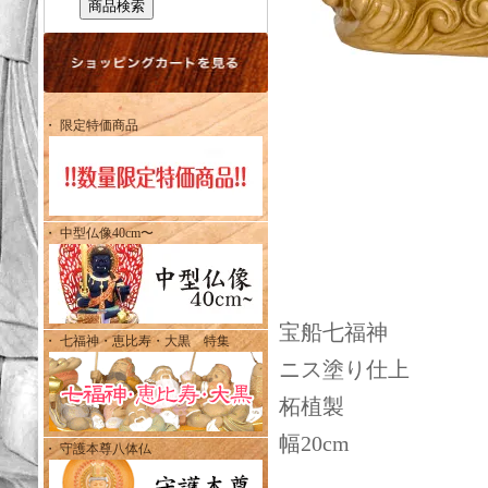
・ 限定特価商品
・ 中型仏像40cm〜
宝船七福神
・ 七福神・恵比寿・大黒 特集
ニス塗り仕上
柘植製
幅20cm
・ 守護本尊八体仏