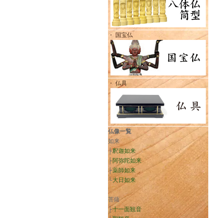
・ 国宝仏
・ 仏具
仏像一覧
如来
├
釈迦如来
├
阿弥陀如来
├
薬師如来
└
大日如来
菩薩
├
十一面観音