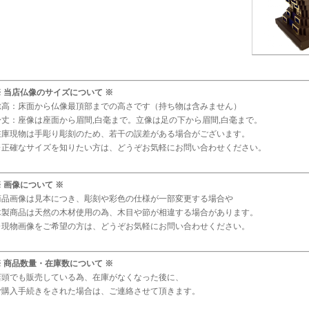
※ 当店仏像のサイズについて ※
総高：床面から仏像最頂部までの高さです（持ち物は含みません）
身丈：座像は座面から眉間,白毫まで。立像は足の下から眉間,白毫まで。
在庫現物は手彫り彫刻のため、若干の誤差がある場合がございます。
※正確なサイズを知りたい方は、どうぞお気軽にお問い合わせください。
※ 画像について ※
商品画像は見本につき、彫刻や彩色の仕様が一部変更する場合や
木製商品は天然の木材使用の為、木目や節が相違する場合があります。
※現物画像をご希望の方は、どうぞお気軽にお問い合わせください。
※ 商品数量・在庫数について ※
店頭でも販売している為、在庫がなくなった後に、
ご購入手続きをされた場合は、ご連絡させて頂きます。