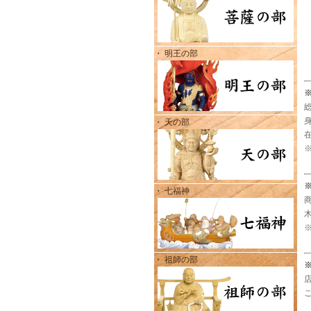
・ 明王の部
・ 天の部
・ 七福神
・ 祖師の部