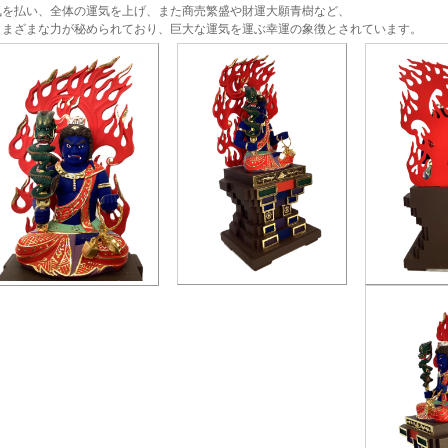
気を払い、全体の運気を上げ、また商売繁盛や財運大願青樹など、
さまざまな力が秘められており、巨大な運気を運ぶ幸運の象徴とされています。