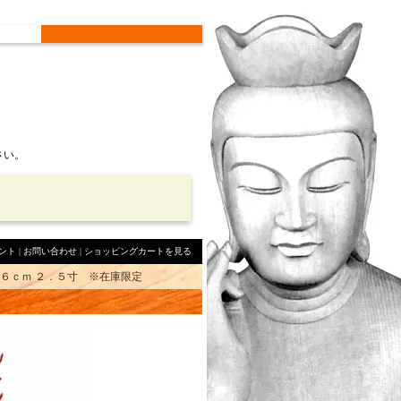
さい。
ント
|
お問い合わせ
|
ショッピングカートを見る
６ｃｍ ２．５寸 ※在庫限定