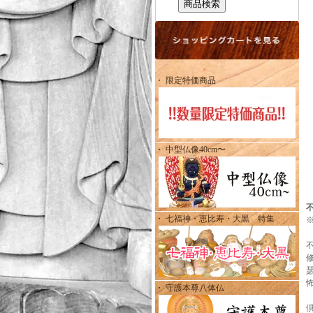
・ 限定特価商品
・ 中型仏像40cm〜
・ 七福神・恵比寿・大黒 特集
・ 守護本尊八体仏