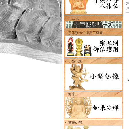
・ 十三仏
・ 宗派別御仏壇用三尊像
・ 小型仏像
・ 如来
・ 菩薩の部