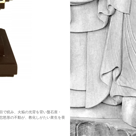
目で睨み、火焔の光背を背い盤石座・
忿怒形の不動が、教化しがたい衆生を畏