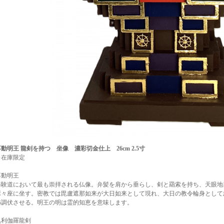
不動明王 龍剣を持つ 坐像 濃彩切金仕上 26cm 2.5寸
※在庫限定
不動明王
修験道において最も崇拝される仏像。弁髪を肩から垂らし、剣と羂索を持ち、天眼地
瑟々座に坐す。密教では毘盧遮那如来が大日如来として現れ、大日の教令輪身として
怖調伏させる。明王の明は霊的知恵を意味します。
倶利伽羅龍剣