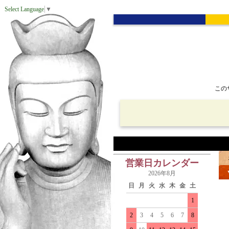
Select Language
▼
この
営業日カレンダー
2026年8月
日
月
火
水
木
金
土
1
2
3
4
5
6
7
8