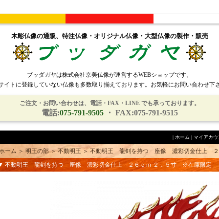
木彫仏像の通販、特注仏像・オリジナル仏像・大型仏像の製作・販売
ブッダガヤは株式会社京美仏像が運営するWEBショップです。
サイトに登録していない仏像も多数取り揃えております。お気軽にお問い合わせ下
ご注文・お問い合わせは、電話・FAX・LINE でも承っております。
電話:
075-791-9505
・ FAX:075-791-9515
|
ホーム
|
マイアカウ
ホーム
＞
明王の部
＞
不動明王
＞
不動明王 龍剣を持つ 座像 濃彩切金仕上 ２
▼ 不動明王 龍剣を持つ 座像 濃彩切金仕上 ２６ｃｍ ２．５寸 ※在庫限定