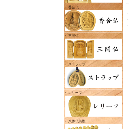
・ 香合仏
・ 三開仏
・ ストラップ
・ レリーフ
・ 八体仏筒型