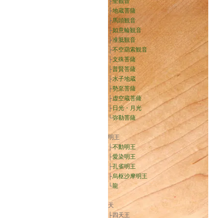
├
聖観音
├
地蔵菩薩
├
馬頭観音
├
如意輪観音
├
准胝観音
├
不空羂索観音
├
文殊菩薩
├
普賢菩薩
├
水子地蔵
├
勢至菩薩
├
虚空蔵菩薩
├
日光・月光
└
弥勒菩薩
明王
├
不動明王
├
愛染明王
├
孔雀明王
├
烏枢沙摩明王
└
龍
天
├四天王