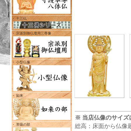
・ 十三仏
・ 宗派別御仏壇用三尊像
・ 小型仏像
・ 如来
※ 当店仏像のサイズ
・ 菩薩の部
総高：床面から仏像