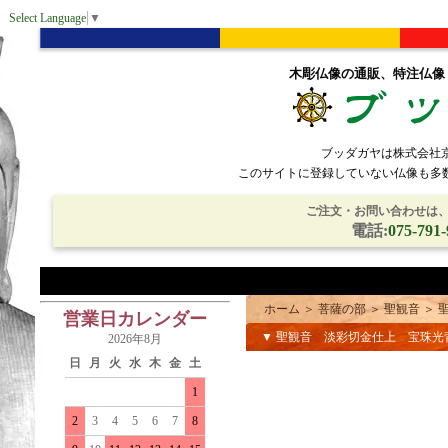
Select Language
▼
木彫仏像の通販、特注仏像
ブッダガヤは株式会社
このサイトに登録していない仏像も多
ご注文・お問い合わせは、電
電話:
075-791-
ホーム
＞
菩薩の部
＞
聖観音
＞
営業日カレンダー
▼ 聖観音 淡彩切金仕上 宝珠
2026年8月
日
月
火
水
木
金
土
1
2
3
4
5
6
7
8