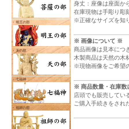
身丈：座像は座面から
在庫現物は手彫り彫
※正確なサイズを知
・ 明王の部
※ 画像について ※
商品画像は見本につ
・ 天の部
木製商品は天然の木
※現物画像をご希望
・ 七福神
※ 商品数量・在庫数
店頭でも販売してい
ご購入手続きをされ
・ 祖師の部