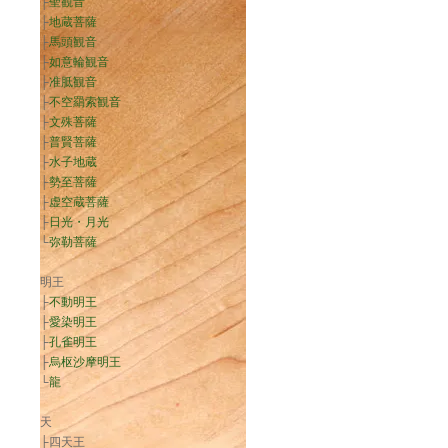
├
聖観音
├
地蔵菩薩
├
馬頭観音
├
如意輪観音
├
准胝観音
├
不空羂索観音
├
文殊菩薩
├
普賢菩薩
├
水子地蔵
├
勢至菩薩
├
虚空蔵菩薩
├
日光・月光
└
弥勒菩薩
明王
├
不動明王
├
愛染明王
├
孔雀明王
├
烏枢沙摩明王
└
龍
天
├四天王