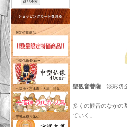
・ 限定特価商品
・ 中型仏像40cm〜
聖観音菩薩
淡彩切金仕
・ 七福神・恵比寿・大黒 特集
多くの観音のなかの
ていく。
・ 守護本尊八体仏