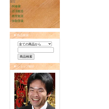
国宝
├
阿修羅
├
百済観音
├
救世観音
└
弥勒菩薩
▼ 商品検索
▼ ショップ紹介