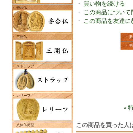
・
買い物を続ける
・ 香合仏
・
この商品について
・
この商品を友達に
・ 三開仏
・ 
・ 
・ ストラップ
・ レリーフ
»
この商品を買った人
・ 八体仏筒型