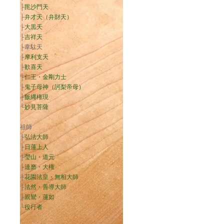
├
毘沙門天
├
弁才天（弁財天）
├
大黒天
├
吉祥天
├韋駄天
├
摩利支天
├
歓喜天
├
仁王・金剛力士
├
鬼子母神（訶梨帝母）
├
飯縄権現
└
妙見菩薩
祖師
├
弘法大師
├
日蓮上人
├
瑩山・道元
├
達磨・大権
├
花園法皇・無相大師
├
法然・善導大師
├
親鸞・蓮如
└
役行者