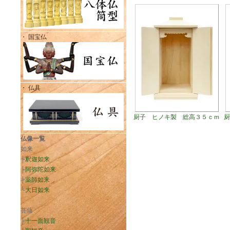
・ 国宝仏
・ 仏具
厨子 ヒノキ製 総高３５ｃｍ
厨
仏像一覧
如来
├
釈迦如来
├
阿弥陀如来
├
薬師如来
└
大日如来
菩薩
├
十一面観音