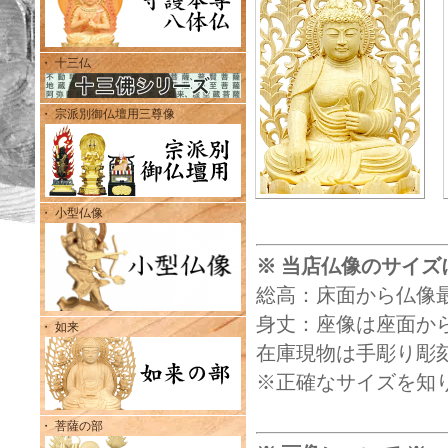
・ 十三仏
・ 宗派別御仏壇用三尊像
・ 小型仏像
※ 当店仏像のサイズ
総高：床面から仏像
身丈：座像は座面から
・ 如来
在庫現物は手彫り彫
※正確なサイズを知
・ 菩薩の部