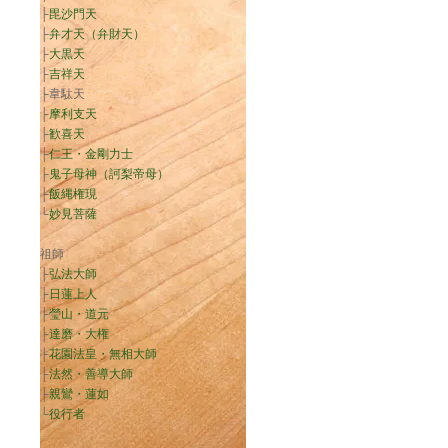
├
毘沙門天
├
弁才天（弁財天）
├
大黒天
├
吉祥天
├韋駄天
├
摩利支天
├
歓喜天
├
仁王・金剛力士
├
鬼子母神（訶梨帝母）
├
飯縄権現
└
妙見菩薩
祖師
├
弘法大師
├
日蓮上人
├
瑩山・道元
├
達磨・大権
├
花園法皇・無相大師
├
法然・善導大師
├
親鸞・蓮如
└
役行者