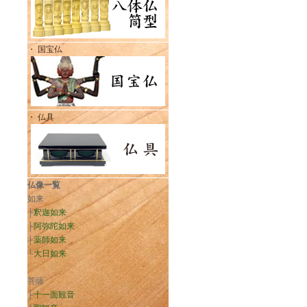
・ 国宝仏
・ 仏具
仏像一覧
如来
├
釈迦如来
├
阿弥陀如来
├
薬師如来
└
大日如来
菩薩
├
十一面観音