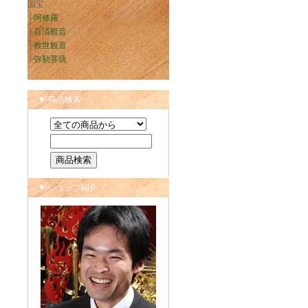
国宝
├
阿修羅
├
百済観音
├
救世観音
└
弥勒菩薩
▼ 商品検索
▼ ショップ紹介