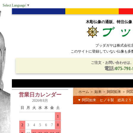
Select Language
▼
木彫仏像の通販、特注仏像
ブッダガヤは株式会社
このサイトに登録していない仏像も多
ご注文・お問い合わせは、電
電話:
075-791-
ホーム
＞
如来
＞
阿閦如来
＞
阿
営業日カレンダー
▼ 阿閦如来 ヒノキ製 総高２５
2026年8月
日
月
火
水
木
金
土
1
2
3
4
5
6
7
8