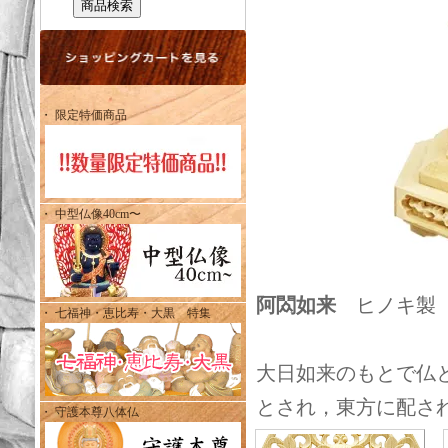
・ 限定特価商品
・ 中型仏像40cm〜
阿閦如来
ヒノキ製 総
・ 七福神・恵比寿・大黒 特集
大日如来のもとで仏
とされ，東方に配さ
・ 守護本尊八体仏