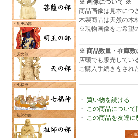
※ 画像について ※
商品画像は見本につ
木製商品は天然の木
・ 明王の部
※現物画像をご希望
※ 商品数量・在庫数
・ 天の部
店頭でも販売してい
ご購入手続きをされ
・ 七福神
・
買い物を続ける
・
この商品について
・ 祖師の部
・
この商品を友達に
・ 