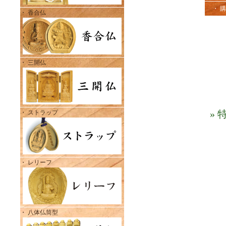
・ 
・ 香合仏
・ 三開仏
»
・ ストラップ
・ レリーフ
・ 八体仏筒型