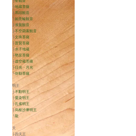
├
聖観音
├
地蔵菩薩
├
馬頭観音
├
如意輪観音
├
准胝観音
├
不空羂索観音
├
文殊菩薩
├
普賢菩薩
├
水子地蔵
├
勢至菩薩
├
虚空蔵菩薩
├
日光・月光
└
弥勒菩薩
明王
├
不動明王
├
愛染明王
├
孔雀明王
├
烏枢沙摩明王
└
龍
天
├四天王