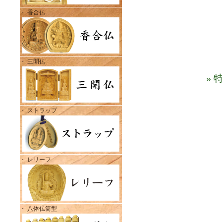
・ 香合仏
・ 三開仏
»
・ ストラップ
・ レリーフ
・ 八体仏筒型