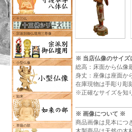
・ 十三仏
・ 宗派別御仏壇用三尊像
※ 当店仏像のサイズ
・ 小型仏像
総高：床面から仏像
身丈：座像は座面から
在庫現物は手彫り彫
※正確なサイズを知
・ 如来
※ 画像について ※
商品画像は見本につ
・ 菩薩の部
木製商品は天然の木