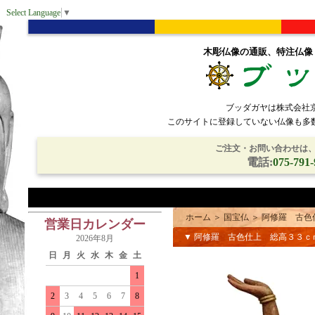
Select Language
▼
木彫仏像の通販、特注仏像
ブッダガヤは株式会社
このサイトに登録していない仏像も多
ご注文・お問い合わせは、電
電話:
075-791-
ホーム
＞
国宝仏
＞
阿修羅 古色
営業日カレンダー
▼ 阿修羅 古色仕上 総高３３ｃ
2026年8月
日
月
火
水
木
金
土
1
2
3
4
5
6
7
8