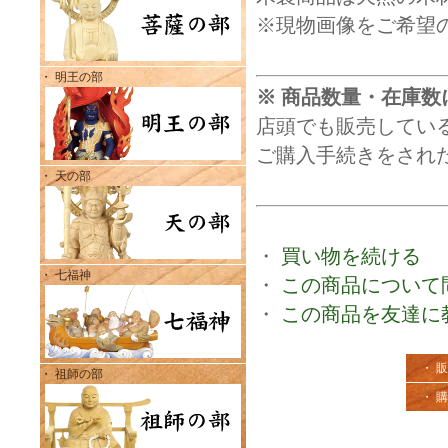
※現物画像をご希望
・ 明王の部
※ 商品数量・在庫数
店頭でも販売してい
ご購入手続きをされ
・ 天の部
・
買い物を続ける
・ 七福神
・
この商品について
・
この商品を友達に
・ 
・ 祖師の部
・ 