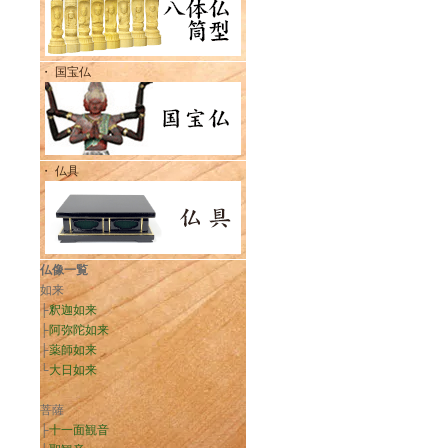
・ 国宝仏
・ 仏具
仏像一覧
如来
├
釈迦如来
├
阿弥陀如来
├
薬師如来
└
大日如来
菩薩
├
十一面観音