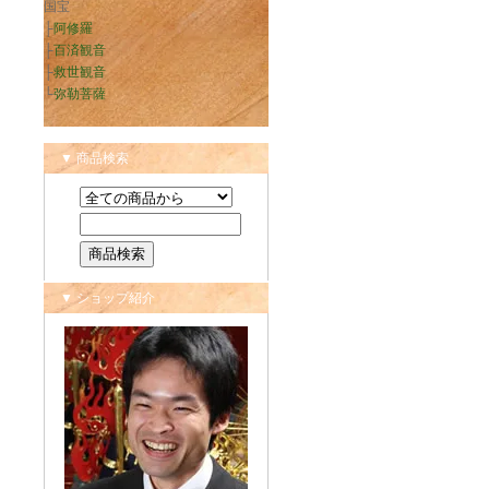
国宝
├
阿修羅
├
百済観音
├
救世観音
└
弥勒菩薩
▼ 商品検索
▼ ショップ紹介