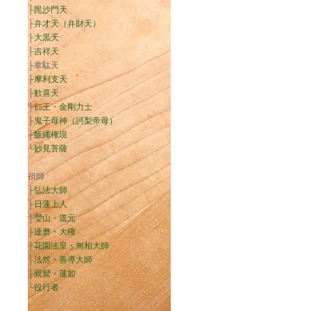
├
毘沙門天
├
弁才天（弁財天）
├
大黒天
├
吉祥天
├韋駄天
├
摩利支天
├
歓喜天
├
仁王・金剛力士
├
鬼子母神（訶梨帝母）
├
飯縄権現
└
妙見菩薩
祖師
├
弘法大師
├
日蓮上人
├
瑩山・道元
├
達磨・大権
├
花園法皇・無相大師
├
法然・善導大師
├
親鸞・蓮如
└
役行者