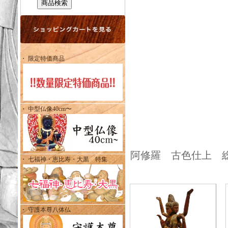
・ 限定特価商品
・ 中型仏像40cm〜
阿修羅 古色仕上 総高
・ 七福神・恵比寿・大黒 特集
・ 守護本尊八体仏