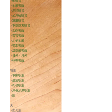
├
聖観音
├
地蔵菩薩
├
馬頭観音
├
如意輪観音
├
准胝観音
├
不空羂索観音
├
文殊菩薩
├
普賢菩薩
├
水子地蔵
├
勢至菩薩
├
虚空蔵菩薩
├
日光・月光
└
弥勒菩薩
明王
├
不動明王
├
愛染明王
├
孔雀明王
├
烏枢沙摩明王
└
龍
天
├四天王