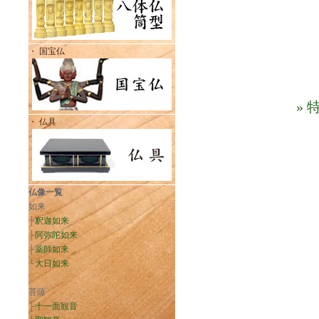
・ 国宝仏
»
・ 仏具
仏像一覧
如来
├
釈迦如来
├
阿弥陀如来
├
薬師如来
└
大日如来
菩薩
├
十一面観音