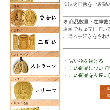
※現物画像をご希望
・ 香合仏
※ 商品数量・在庫数
店頭でも販売してい
・ 三開仏
ご購入手続きをされ
・ ストラップ
・
買い物を続ける
・
この商品について
・
この商品を友達に
・ レリーフ
・ 
・ 
・ 八体仏筒型