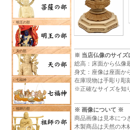
・ 明王の部
・ 天の部
※ 当店仏像のサイズ
総高：床面から仏像
身丈：座像は座面から
在庫現物は手彫り彫
・ 七福神
※正確なサイズを知
・ 祖師の部
※ 画像について ※
商品画像は見本につ
木製商品は天然の木