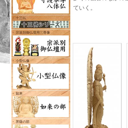
ていく。
・ 十三仏
・ 宗派別御仏壇用三尊像
・ 小型仏像
・ 如来
・ 菩薩の部