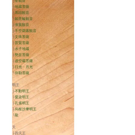
├
聖観音
├
地蔵菩薩
├
馬頭観音
├
如意輪観音
├
准胝観音
├
不空羂索観音
├
文殊菩薩
├
普賢菩薩
├
水子地蔵
├
勢至菩薩
├
虚空蔵菩薩
├
日光・月光
└
弥勒菩薩
明王
├
不動明王
├
愛染明王
├
孔雀明王
├
烏枢沙摩明王
└
龍
天
├四天王