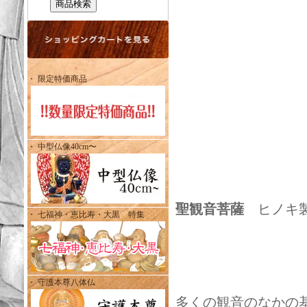
・ 限定特価商品
・ 中型仏像40cm〜
聖観音菩薩
ヒノキ製 
・ 七福神・恵比寿・大黒 特集
・ 守護本尊八体仏
多くの観音のなかの