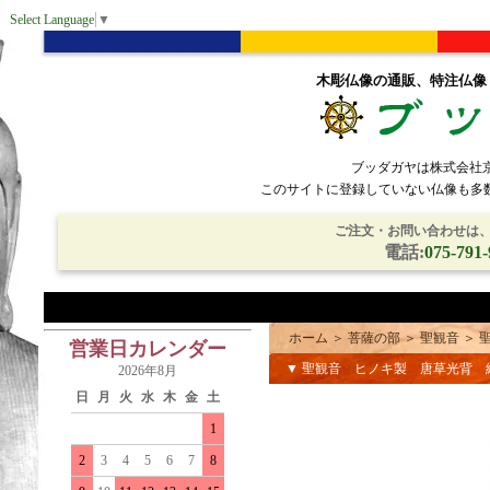
Select Language
▼
木彫仏像の通販、特注仏像
ブッダガヤは株式会社
このサイトに登録していない仏像も多
ご注文・お問い合わせは、電
電話:
075-791-
ホーム
＞
菩薩の部
＞
聖観音
＞
営業日カレンダー
▼ 聖観音 ヒノキ製 唐草光背 総
2026年8月
日
月
火
水
木
金
土
1
2
3
4
5
6
7
8