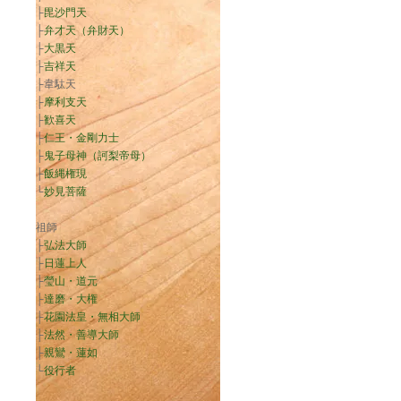
├
毘沙門天
├
弁才天（弁財天）
├
大黒天
├
吉祥天
├韋駄天
├
摩利支天
├
歓喜天
├
仁王・金剛力士
├
鬼子母神（訶梨帝母）
├
飯縄権現
└
妙見菩薩
祖師
├
弘法大師
├
日蓮上人
├
瑩山・道元
├
達磨・大権
├
花園法皇・無相大師
├
法然・善導大師
├
親鸞・蓮如
└
役行者