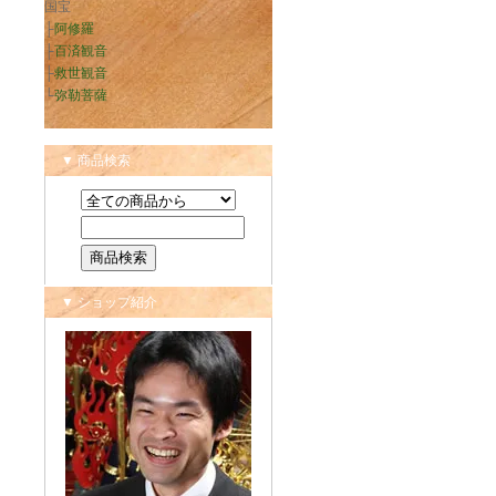
国宝
├
阿修羅
├
百済観音
├
救世観音
└
弥勒菩薩
▼ 商品検索
▼ ショップ紹介