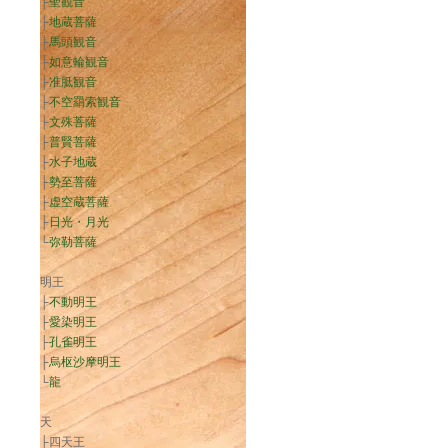
├
聖観音
├
地蔵菩薩
├
馬頭観音
├
如意輪観音
├
准胝観音
├
不空羂索観音
├
文殊菩薩
├
普賢菩薩
├
水子地蔵
├
勢至菩薩
├
虚空蔵菩薩
├
日光・月光
└
弥勒菩薩
明王
├
不動明王
├
愛染明王
├
孔雀明王
├
烏枢沙摩明王
└
龍
天
├四天王