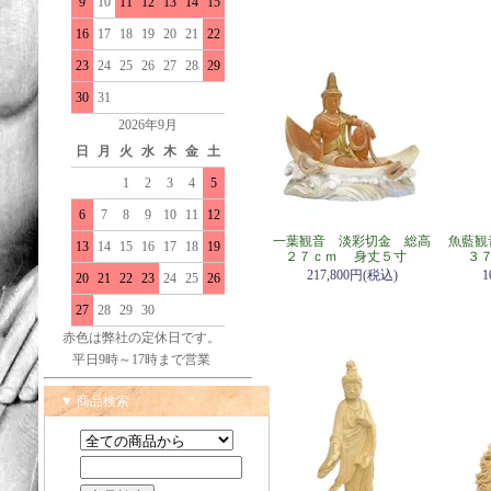
9
10
11
12
13
14
15
16
17
18
19
20
21
22
23
24
25
26
27
28
29
30
31
2026年9月
日
月
火
水
木
金
土
1
2
3
4
5
6
7
8
9
10
11
12
一葉観音 淡彩切金 総高
魚藍観
13
14
15
16
17
18
19
２７ｃｍ 身丈５寸
３
217,800円(税込)
1
20
21
22
23
24
25
26
27
28
29
30
赤色は弊社の定休日です。
平日9時～17時まで営業
▼ 商品検索