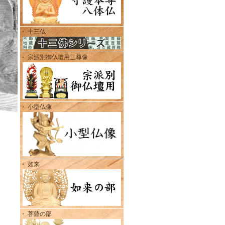
・ 十三仏
・ 宗派別御仏壇用三尊像
・ 小型仏像
・ 如来
・ 菩薩の部