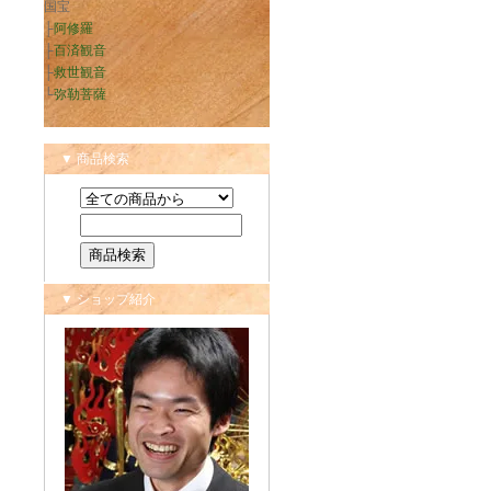
国宝
├
阿修羅
├
百済観音
├
救世観音
└
弥勒菩薩
▼ 商品検索
▼ ショップ紹介