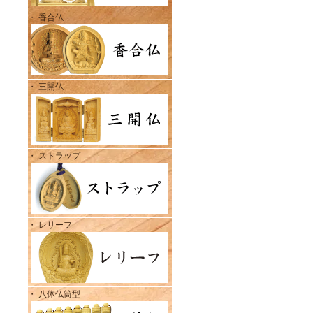
・ 香合仏
・ 三開仏
・ ストラップ
・ レリーフ
・ 八体仏筒型