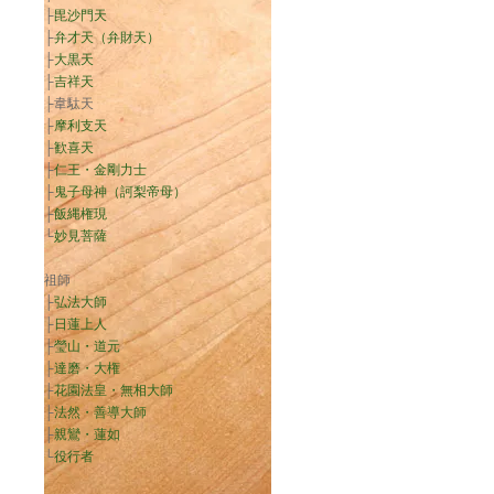
├
毘沙門天
├
弁才天（弁財天）
├
大黒天
├
吉祥天
├韋駄天
├
摩利支天
├
歓喜天
├
仁王・金剛力士
├
鬼子母神（訶梨帝母）
├
飯縄権現
└
妙見菩薩
祖師
├
弘法大師
├
日蓮上人
├
瑩山・道元
├
達磨・大権
├
花園法皇・無相大師
├
法然・善導大師
├
親鸞・蓮如
└
役行者