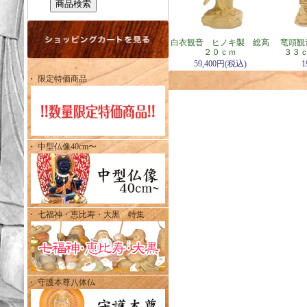
白衣観音 ヒノキ製 総高
竜頭観
２０ｃｍ
３３
59,400円(税込)
1
・ 限定特価商品
・ 中型仏像40cm〜
・ 七福神・恵比寿・大黒 特集
・ 守護本尊八体仏