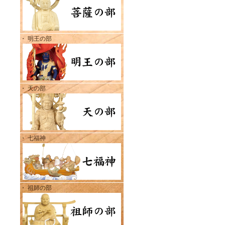
・ 明王の部
・ 天の部
・ 七福神
・ 祖師の部