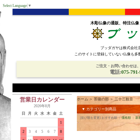
Select Language
▼
木彫仏像の通販、特注仏像
ブッダガヤは株式会社
このサイトに登録していない仏像も多
ご注文・お問い合わせは、電
電話:
075-791-
営業日カレンダー
ホーム
＞
菩薩の部
＞
三十三観音
2026年8月
▼ カテゴリー別商品
日
月
火
水
木
金
土
[並び順を変更] おすすめ順 |
価格順
|
新
1
2
3
4
5
6
7
8