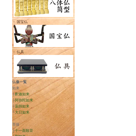
・ 国宝仏
・ 仏具
仏像一覧
如来
├
釈迦如来
├
阿弥陀如来
├
薬師如来
└
大日如来
菩薩
├
十一面観音