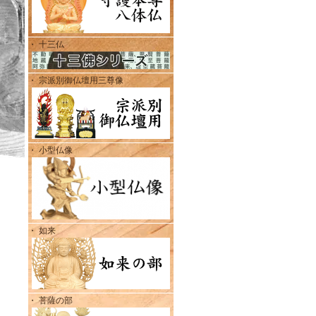
・ 十三仏
・ 宗派別御仏壇用三尊像
・ 小型仏像
・ 如来
・ 菩薩の部