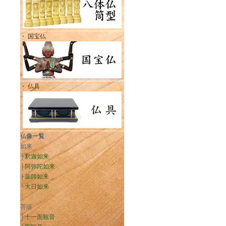
・ 国宝仏
・ 仏具
仏像一覧
如来
├
釈迦如来
├
阿弥陀如来
├
薬師如来
└
大日如来
菩薩
├
十一面観音