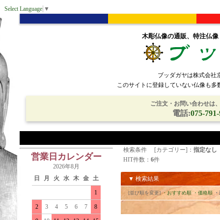
Select Language
▼
木彫仏像の通販、特注仏像
ブッダガヤは株式会社
このサイトに登録していない仏像も多
ご注文・お問い合わせは、電
電話:
075-791-
検索条件 [カテゴリー]：
指定なし
営業日カレンダー
HIT件数：
6
件
2026年8月
日
月
火
水
木
金
土
▼ 検索結果
1
[並び順を変更]
・おすすめ順
・価格順
・
2
3
4
5
6
7
8