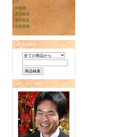
国宝
├
阿修羅
├
百済観音
├
救世観音
└
弥勒菩薩
▼ 商品検索
▼ ショップ紹介