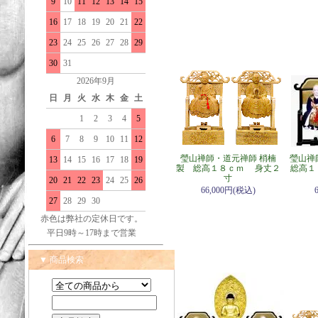
9
10
11
12
13
14
15
16
17
18
19
20
21
22
23
24
25
26
27
28
29
30
31
2026年9月
日
月
火
水
木
金
土
1
2
3
4
5
6
7
8
9
10
11
12
瑩山禅師・道元禅師 梢楠
瑩山禅
13
14
15
16
17
18
19
製 総高１８ｃｍ 身丈２
総高１
寸
20
21
22
23
24
25
26
66,000円(税込)
27
28
29
30
赤色は弊社の定休日です。
平日9時～17時まで営業
▼ 商品検索