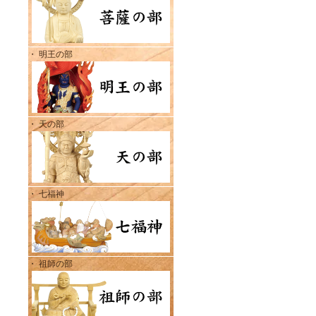
・ 明王の部
・ 天の部
・ 七福神
・ 祖師の部