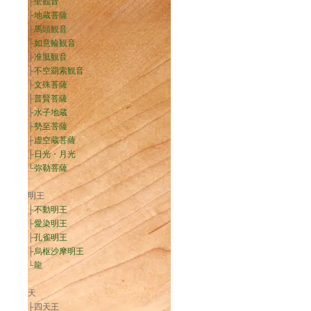
├
聖観音
├
地蔵菩薩
├
馬頭観音
├
如意輪観音
├
准胝観音
├
不空羂索観音
├
文殊菩薩
├
普賢菩薩
├
水子地蔵
├
勢至菩薩
├
虚空蔵菩薩
├
日光・月光
└
弥勒菩薩
明王
├
不動明王
├
愛染明王
├
孔雀明王
├
烏枢沙摩明王
└
龍
天
├四天王