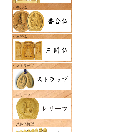
・ 香合仏
・ 三開仏
・ ストラップ
・ レリーフ
・ 八体仏筒型