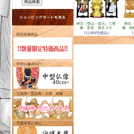
禅宗（瑩山・道元）三尊
禅宗
像 彩色 身丈３寸
像 梢
132,000円(税込)
1
・ 限定特価商品
・ 中型仏像40cm〜
・ 七福神・恵比寿・大黒 特集
・ 守護本尊八体仏