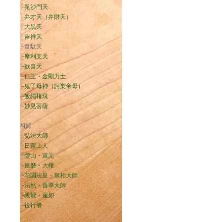
├
毘沙門天
├
弁才天（弁財天）
├
大黒天
├
吉祥天
├韋駄天
├
摩利支天
├
歓喜天
├
仁王・金剛力士
├
鬼子母神（訶梨帝母）
├
飯縄権現
└
妙見菩薩
祖師
├
弘法大師
├
日蓮上人
├
瑩山・道元
├
達磨・大権
├
花園法皇・無相大師
├
法然・善導大師
├
親鸞・蓮如
└
役行者